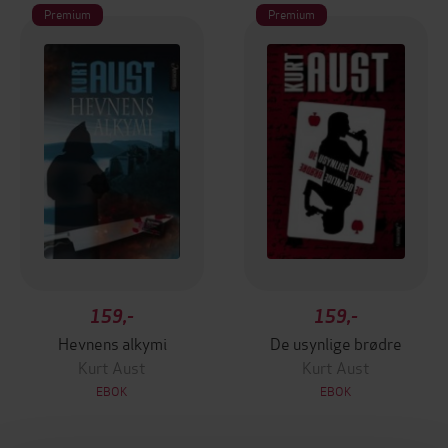
Premium
Premium
159,-
159,-
Hevnens alkymi
De usynlige brødre
Kurt Aust
Kurt Aust
EBOK
EBOK