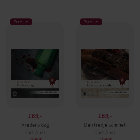
Premium
Premium
169,-
169,-
Vredens dag
Den tredje sannhet
Kurt Aust
Kurt Aust
LYDBOK
LYDBOK