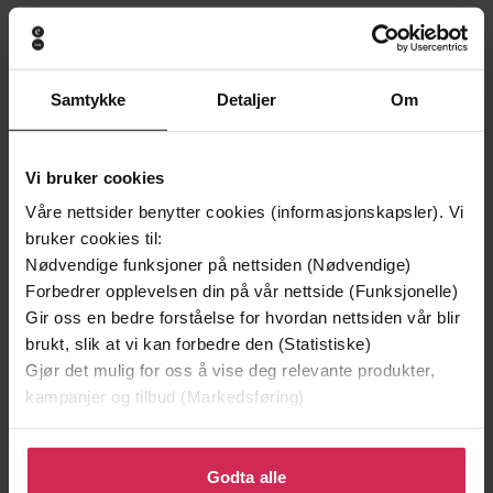
Premium
Premium
Samtykke
Detaljer
Om
Vi bruker cookies
Våre nettsider benytter cookies (informasjonskapsler). Vi
bruker cookies til:
Nødvendige funksjoner på nettsiden (Nødvendige)
Forbedrer opplevelsen din på vår nettside (Funksjonelle)
Gir oss en bedre forståelse for hvordan nettsiden vår blir
brukt, slik at vi kan forbedre den (Statistiske)
159,-
159,-
Gjør det mulig for oss å vise deg relevante produkter,
Kaos og øyeblikkets renhet
Den tredje sannhet
kampanjer og tilbud (Markedsføring)
Kurt Aust
Kurt Aust
EBOK
EBOK
Klikk på «Godta alle» for å gi oss ditt samtykke til å
bruke cookies for alle disse formålene. Du kan også
Godta alle