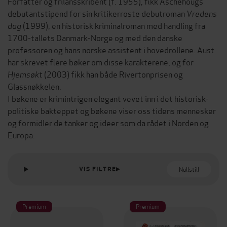
Forfatter og frilansskribent (f. 1955), fikk Aschehougs
debutantstipend for sin kritikerroste debutroman
Vredens
dag
(1999), en historisk kriminalroman med handling fra
1700-tallets Danmark-Norge og med den danske
professoren og hans norske assistent i hovedrollene. Aust
har skrevet flere bøker om disse karakterene, og for
Hjemsøkt
(2003) fikk han både Rivertonprisen og
Glassnøkkelen.
I bøkene er krimintrigen elegant vevet inn i det historisk-
politiske bakteppet og bøkene viser oss tidens mennesker
og formidler de tanker og ideer som da rådet i Norden og
Europa.
Nullstill
VIS FILTRE
Premium
Premium