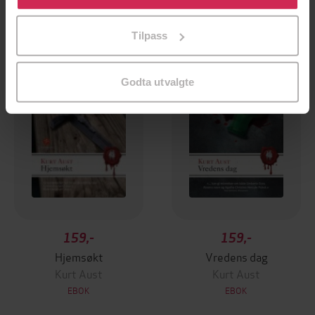
tilpasse ditt samtykke til spesifikke formål ved å klikke
på «Tilpass». Du kan når som helst trekke tilbake eller
Premium
Premium
Tilpass
endre ditt samtykke.
Godta utvalgte
159,-
159,-
Hjemsøkt
Vredens dag
Kurt Aust
Kurt Aust
EBOK
EBOK