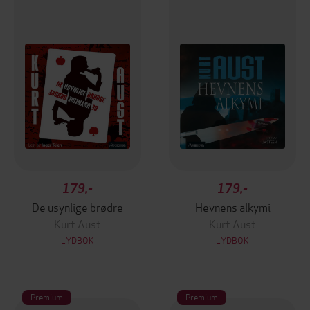
179,-
179,-
De usynlige brødre
Hevnens alkymi
Kurt Aust
Kurt Aust
LYDBOK
LYDBOK
Premium
Premium