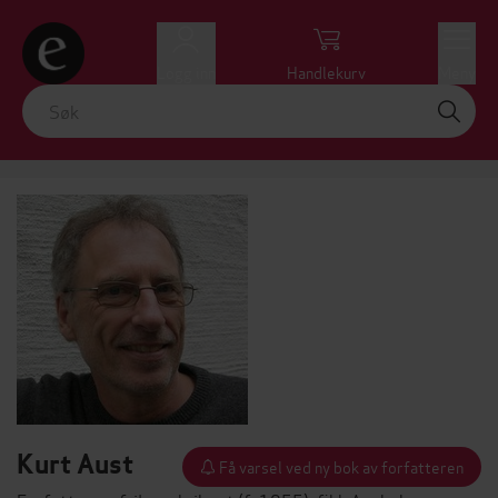
Logg inn
Handlekurv
Meny
Kurt Aust
Få varsel ved ny bok av forfatteren