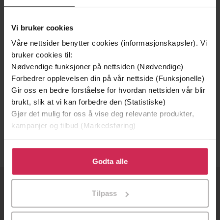
Vi bruker cookies
Våre nettsider benytter cookies (informasjonskapsler). Vi
bruker cookies til:
Nødvendige funksjoner på nettsiden (Nødvendige)
Forbedrer opplevelsen din på vår nettside (Funksjonelle)
Gir oss en bedre forståelse for hvordan nettsiden vår blir
179,-
brukt, slik at vi kan forbedre den (Statistiske)
Den siste mohikaneren
Gjør det mulig for oss å vise deg relevante produkter,
James Fenimore Cooper
kampanjer og tilbud (Markedsføring)
LYDBOK
Klikk på «Godta alle» for å gi oss ditt samtykke til å
bruke cookies for alle disse formålene. Du kan også
Godta alle
tilpasse ditt samtykke til spesifikke formål ved å klikke
på «Tilpass». Du kan når som helst trekke tilbake eller
OM OSS
Tilpass
endre ditt samtykke.
Om Ebok.no