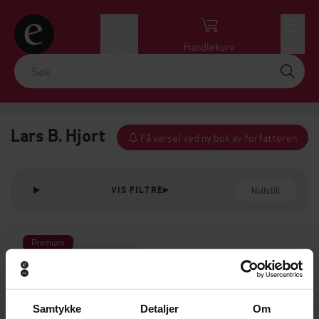
Logg inn
Handlekurv
Meny
Lars B. Hjort
Få varsel ved ny bok av forfatteren
Nullstill
VIS FILTRE
Premium
Samtykke
Detaljer
Om