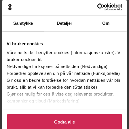
Premium
Samtykke
Detaljer
Om
Vi bruker cookies
Våre nettsider benytter cookies (informasjonskapsler). Vi
bruker cookies til:
Nødvendige funksjoner på nettsiden (Nødvendige)
Forbedrer opplevelsen din på vår nettside (Funksjonelle)
Gir oss en bedre forståelse for hvordan nettsiden vår blir
brukt, slik at vi kan forbedre den (Statistiske)
Gjør det mulig for oss å vise deg relevante produkter,
379,-
199,-
kampanjer og tilbud (Markedsføring)
Datteren
Datteren
Klikk på «Godta alle» for å gi oss ditt samtykke til å
Lena Andersson
Lena Andersson
bruke cookies for alle disse formålene. Du kan også
Godta alle
LYDBOK
EBOK
tilpasse ditt samtykke til spesifikke formål ved å klikke