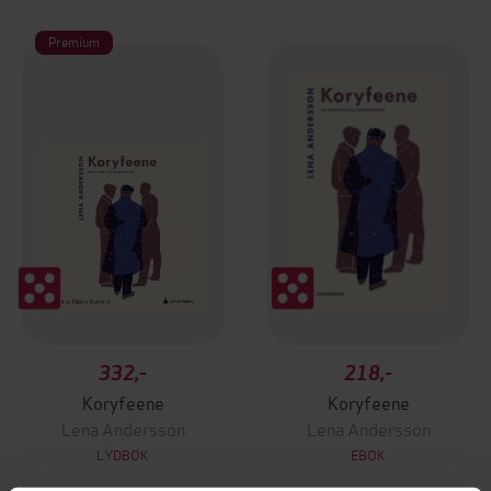
Premium
332,-
218,-
Koryfeene
Koryfeene
Lena Andersson
Lena Andersson
LYDBOK
EBOK