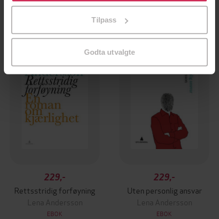
på «Tilpass». Du kan når som helst trekke tilbake eller
Tilpass
endre ditt samtykke.
Godta utvalgte
229,-
229,-
Rettsstridig forføyning
Uten personlig ansvar
Lena Andersson
Lena Andersson
EBOK
EBOK