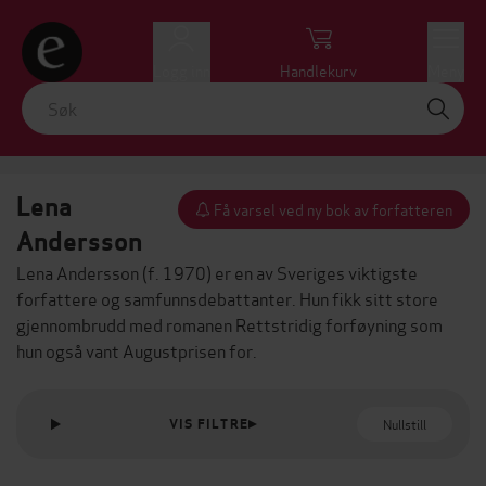
Logg inn
Handlekurv
Meny
Lena
Få varsel ved ny bok av forfatteren
Andersson
Lena Andersson (f. 1970) er en av Sveriges viktigste
forfattere og samfunnsdebattanter. Hun fikk sitt store
gjennombrudd med romanen
Rettstridig forføyning
som
hun også vant Augustprisen for.
Nullstill
VIS FILTRE