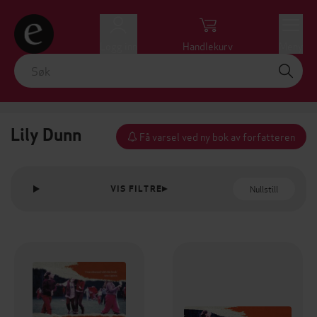
Logg inn
Handlekurv
Meny
Lily Dunn
Få varsel ved ny bok av forfatteren
Nullstill
VIS FILTRE