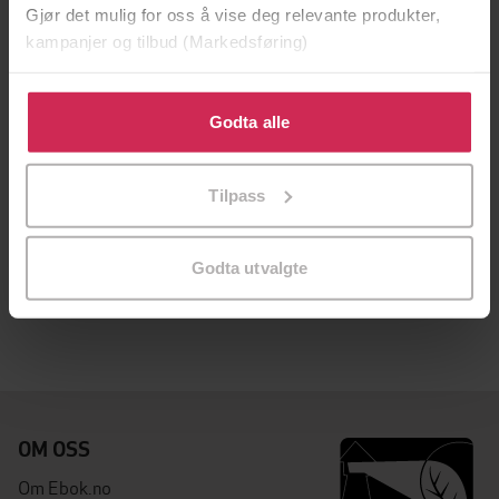
Gjør det mulig for oss å vise deg relevante produkter,
kampanjer og tilbud (Markedsføring)
Klikk på «Godta alle» for å gi oss ditt samtykke til å
bruke cookies for alle disse formålene. Du kan også
Godta alle
tilpasse ditt samtykke til spesifikke formål ved å klikke
på «Tilpass». Du kan når som helst trekke tilbake eller
Tilpass
endre ditt samtykke.
236,-
Sins of My Father
Godta utvalgte
Lily Dunn
LYDBOK
OM OSS
Om Ebok.no