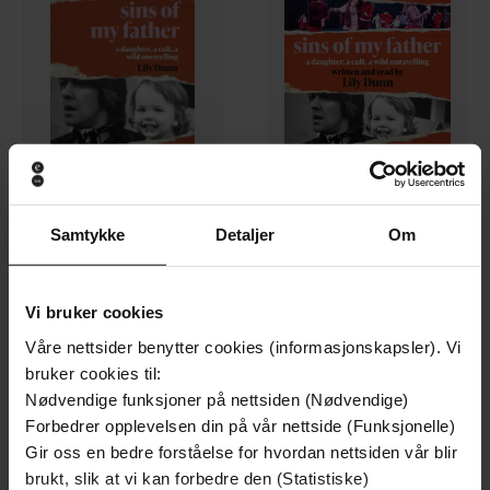
118,-
236,-
Samtykke
Detaljer
Om
Sins of My Father
Sins of My Father
Lily Dunn
Lily Dunn
EBOK
LYDBOK
Vi bruker cookies
Våre nettsider benytter cookies (informasjonskapsler). Vi
bruker cookies til:
Nødvendige funksjoner på nettsiden (Nødvendige)
Forbedrer opplevelsen din på vår nettside (Funksjonelle)
Gir oss en bedre forståelse for hvordan nettsiden vår blir
brukt, slik at vi kan forbedre den (Statistiske)