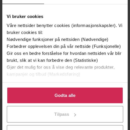
Vi bruker cookies
Våre nettsider benytter cookies (informasjonskapsler). Vi
bruker cookies til:
Nødvendige funksjoner på nettsiden (Nødvendige)
Forbedrer opplevelsen din på vår nettside (Funksjonelle)
Gir oss en bedre forståelse for hvordan nettsiden vår blir
25,-
brukt, slik at vi kan forbedre den (Statistiske)
Owner's Guide to a Small Business Website
Gjør det mulig for oss å vise deg relevante produkter,
Lisa Spann
kampanjer og tilbud (Markedsføring)
EBOK
Klikk på «Godta alle» for å gi oss ditt samtykke til å
bruke cookies for alle disse formålene. Du kan også
Godta alle
tilpasse ditt samtykke til spesifikke formål ved å klikke
på «Tilpass». Du kan når som helst trekke tilbake eller
OM OSS
Tilpass
endre ditt samtykke.
Om Ebok.no