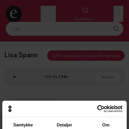
Logg inn
Handlekurv
Meny
Lisa Spann
Få varsel ved ny bok av forfatteren
Nullstill
VIS FILTRE
Samtykke
Detaljer
Om