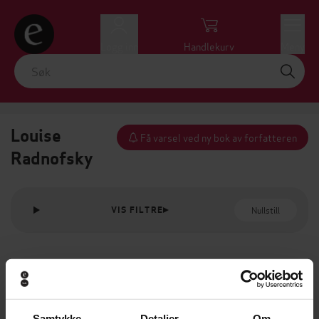
Logg inn
Handlekurv
Meny
Louise
Få varsel ved ny bok av forfatteren
Radnofsky
Nullstill
VIS FILTRE
Samtykke
Detaljer
Om