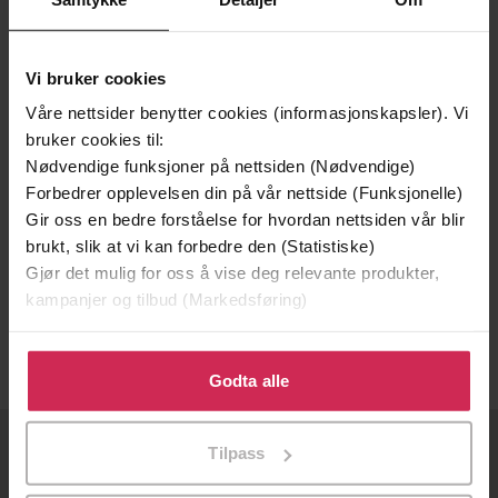
Vi bruker cookies
Våre nettsider benytter cookies (informasjonskapsler). Vi
bruker cookies til:
Nødvendige funksjoner på nettsiden (Nødvendige)
Forbedrer opplevelsen din på vår nettside (Funksjonelle)
Gir oss en bedre forståelse for hvordan nettsiden vår blir
296,-
177,-
brukt, slik at vi kan forbedre den (Statistiske)
Gjør det mulig for oss å vise deg relevante produkter,
The Light of Day
The Light of Day
kampanjer og tilbud (Markedsføring)
Christopher Stephens
Christopher Stephens
LYDBOK
EBOK
Klikk på «Godta alle» for å gi oss ditt samtykke til å
bruke cookies for alle disse formålene. Du kan også
Godta alle
tilpasse ditt samtykke til spesifikke formål ved å klikke
på «Tilpass». Du kan når som helst trekke tilbake eller
Tilpass
endre ditt samtykke.
OM OSS