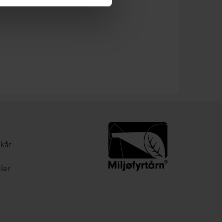
lkår
ler