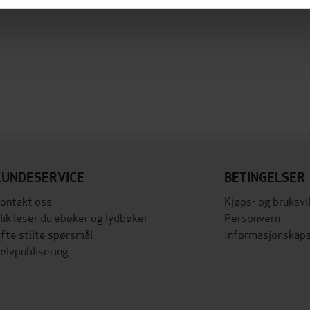
KUNDESERVICE
BETINGELSER
ontakt oss
Kjøps- og bruksvi
lik leser du ebøker og lydbøker
Personvern
fte stilte spørsmål
Informasjonskaps
elvpublisering