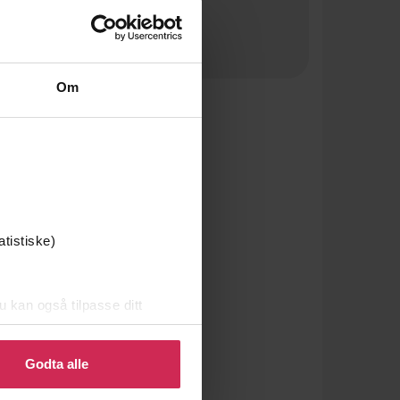
Om
atistiske)
u kan også tilpasse ditt
 eller endre ditt samtykke.
Godta alle