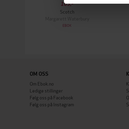
109,-
Scotch
Margarett Waterbury
EBOK
OM OSS
Om Ebok.no
K
Ledige stillinger
S
Følg oss på Facebook
O
Følg oss på Instagram
S