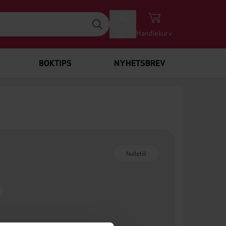
Logg inn
Handlekurv
BOKTIPS
NYHETSBREV
Nullstill