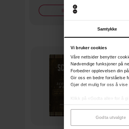
Bøker på tilbud
Samtykke
Vi bruker cookies
Våre nettsider benytter cooki
Nødvendige funksjoner på ne
Forbedrer opplevelsen din på
Gir oss en bedre forståelse fo
Gjør det mulig for oss å vise
Klikk på «Godta alle» for å gi
samtykke til spesifikke formå
Godta utvalgte