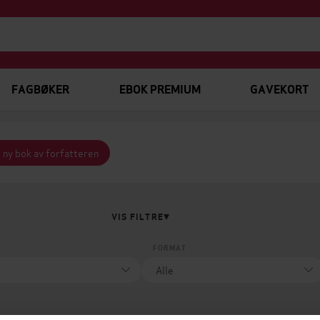
FAGBØKER
EBOK PREMIUM
GAVEKORT
 ny bok av forfatteren
VIS FILTRE
FORMAT