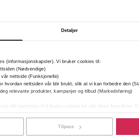
Bøker i Premium
Kan sendes til Kindle og PocketBook
Detaljer
es (informasjonskapsler). Vi bruker cookies til:
ttsiden (Nødvendige)
 vår nettside (Funksjonelle)
r hvordan nettsiden vår blir brukt, slik at vi kan forbedre den (St
 deg relevante produkter, kampanjer og tilbud (Markedsføring)
 oss ditt samtykke til å bruke cookies for alle disse formålene. D
l ved å klikke på «Tilpass». Du kan når som helst trekke tilbake
Tilpass