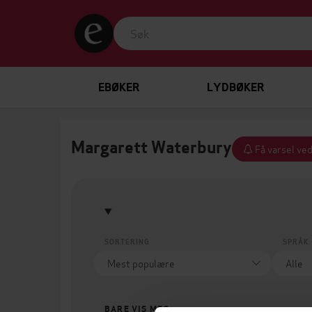
EBØKER
LYDBØKER
Margarett Waterbury
Få varsel ved
SORTERING
SPRÅK
BARE VIS MEG