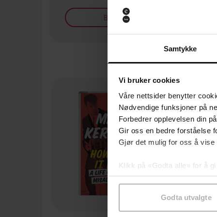
Bøker på tilbud
Samtykke
Vi bruker cookies
Våre nettsider benytter cooki
Nødvendige funksjoner på ne
Forbedrer opplevelsen din på
Gir oss en bedre forståelse fo
Gjør det mulig for oss å vise
Klikk på «Godta alle» for å gi
samtykke til spesifikke formå
Godta utvalgte