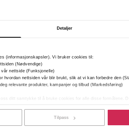
Bøker i Premium
Kan sendes til Kindle og PocketBook
Detaljer
es (informasjonskapsler). Vi bruker cookies til:
ttsiden (Nødvendige)
 vår nettside (Funksjonelle)
r hvordan nettsiden vår blir brukt, slik at vi kan forbedre den (St
 deg relevante produkter, kampanjer og tilbud (Markedsføring)
 oss ditt samtykke til å bruke cookies for alle disse formålene. D
l ved å klikke på «Tilpass». Du kan når som helst trekke tilbake
Tilpass