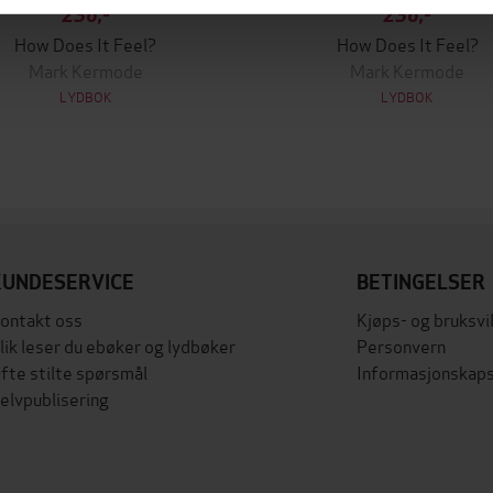
236,-
236,-
How Does It Feel?
How Does It Feel?
Mark Kermode
Mark Kermode
LYDBOK
LYDBOK
KUNDESERVICE
BETINGELSER
ontakt oss
Kjøps- og bruksvi
lik leser du ebøker og lydbøker
Personvern
fte stilte spørsmål
Informasjonskaps
elvpublisering