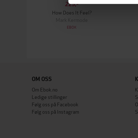
225,-
How Does It Feel?
Mark Kermode
EBOK
OM OSS
Om Ebok.no
K
Ledige stillinger
S
Følg oss på Facebook
O
Følg oss på Instagram
S