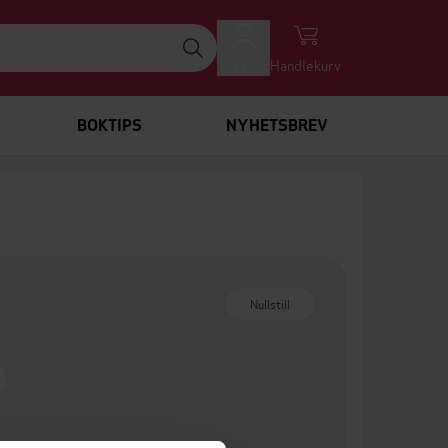
Logg inn
Handlekurv
BOKTIPS
NYHETSBREV
Nullstill