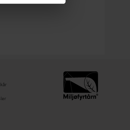
lkår
ler