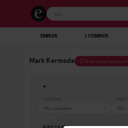
EBØKER
LYDBØKER
Mark Kermode
Få varsel ved ny bok av 
SORTERING
SPRÅK
BARE VIS MEG