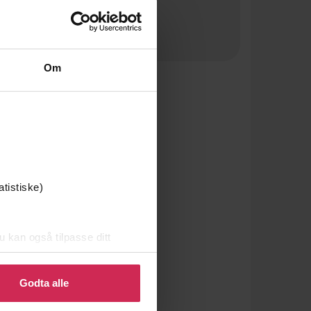
Om
atistiske)
u kan også tilpasse ditt
 eller endre ditt samtykke.
Godta alle