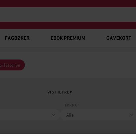
FAGBØKER
EBOK PREMIUM
GAVEKORT
forfatteren
VIS FILTRE
FORMAT