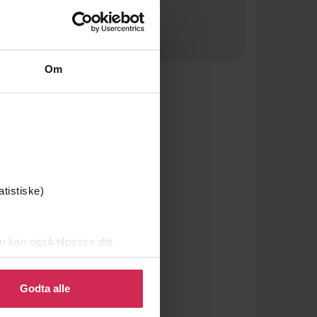
Om
atistiske)
u kan også tilpasse ditt
 eller endre ditt samtykke.
Godta alle