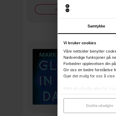
Bøker på tilbud
Samtykke
Vi bruker cookies
Våre nettsider benytter cooki
Nødvendige funksjoner på ne
Forbedrer opplevelsen din på
Gir oss en bedre forståelse fo
Gjør det mulig for oss å vise
Klikk på «Godta alle» for å gi
samtykke til spesifikke formå
Godta utvalgte