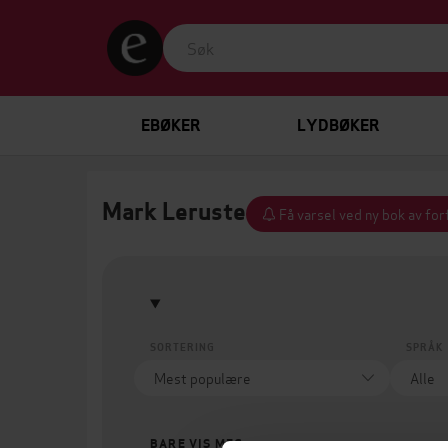
EBØKER
LYDBØKER
Mark Leruste
Få varsel ved ny bok av fo
SORTERING
SPRÅK
BARE VIS MEG