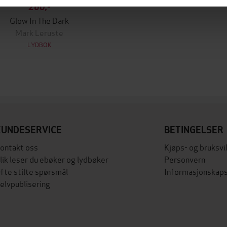
260,-
Glow In The Dark
Mark Leruste
LYDBOK
KUNDESERVICE
BETINGELSER
ontakt oss
Kjøps- og bruksvi
lik leser du ebøker og lydbøker
Personvern
fte stilte spørsmål
Informasjonskaps
elvpublisering