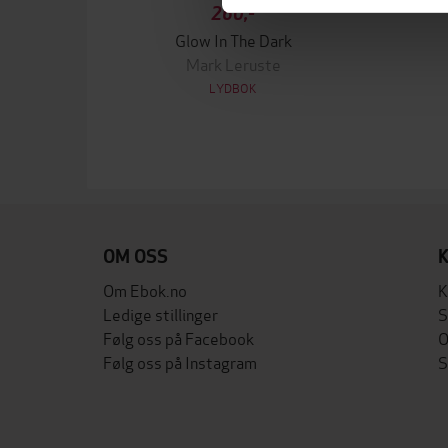
260,-
Glow In The Dark
Mark Leruste
LYDBOK
OM OSS
Om Ebok.no
K
Ledige stillinger
S
Følg oss på Facebook
O
Følg oss på Instagram
S