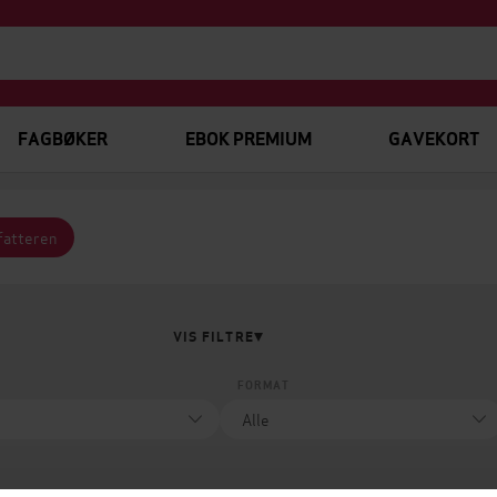
FAGBØKER
EBOK PREMIUM
GAVEKORT
rfatteren
VIS FILTRE
FORMAT