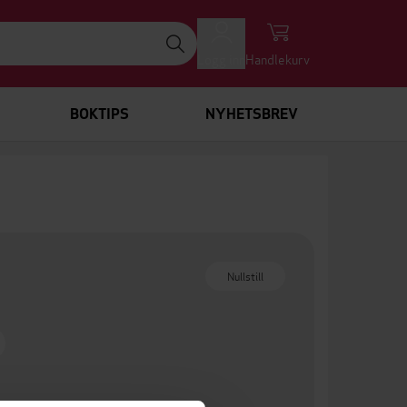
Logg inn
Handlekurv
BOKTIPS
NYHETSBREV
Nullstill