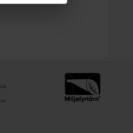
lkår
ler