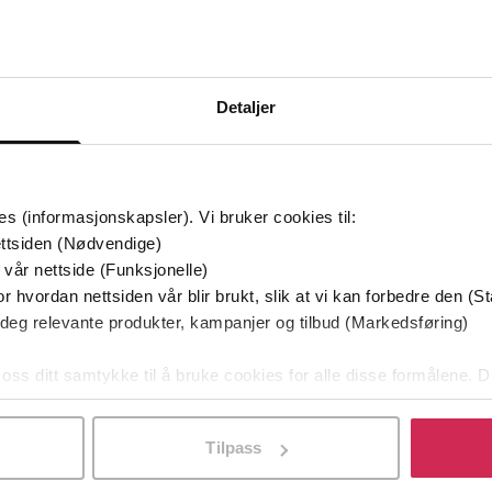
Bøker i Premium
Kan sendes til Kindle og PocketBook
Detaljer
es (informasjonskapsler). Vi bruker cookies til:
ttsiden (Nødvendige)
 vår nettside (Funksjonelle)
r hvordan nettsiden vår blir brukt, slik at vi kan forbedre den (St
 deg relevante produkter, kampanjer og tilbud (Markedsføring)
 oss ditt samtykke til å bruke cookies for alle disse formålene. D
l ved å klikke på «Tilpass». Du kan når som helst trekke tilbake
Tilpass