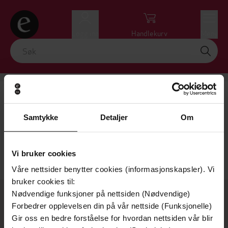
Logg inn
Handlekurv
Meny
Martin Røes
Få varsel ved ny bok av forfatteren
Samtykke
Detaljer
Om
Nullstill
VIS FILTRE
Vi bruker cookies
Beklager! Vi kunne ikke finne det du søkte etter.
Våre nettsider benytter cookies (informasjonskapsler). Vi
bruker cookies til:
Nødvendige funksjoner på nettsiden (Nødvendige)
OM OSS
Forbedrer opplevelsen din på vår nettside (Funksjonelle)
Gir oss en bedre forståelse for hvordan nettsiden vår blir
Om Ebok.no