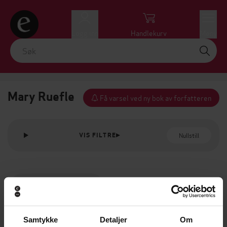
Logg inn
Handlekurv
Meny
Mary Ruefle
Få varsel ved ny bok av forfatteren
Nullstill
VIS FILTRE
Samtykke
Detaljer
Om