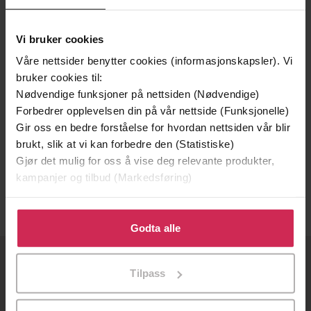
Vi bruker cookies
Våre nettsider benytter cookies (informasjonskapsler). Vi
bruker cookies til:
Nødvendige funksjoner på nettsiden (Nødvendige)
Forbedrer opplevelsen din på vår nettside (Funksjonelle)
Gir oss en bedre forståelse for hvordan nettsiden vår blir
288,-
brukt, slik at vi kan forbedre den (Statistiske)
Fjomp
Gjør det mulig for oss å vise deg relevante produkter,
Mary Ruefle
kampanjer og tilbud (Markedsføring)
EBOK
Klikk på «Godta alle» for å gi oss ditt samtykke til å
bruke cookies for alle disse formålene. Du kan også
Godta alle
tilpasse ditt samtykke til spesifikke formål ved å klikke
på «Tilpass». Du kan når som helst trekke tilbake eller
OM OSS
Tilpass
endre ditt samtykke.
Om Ebok.no