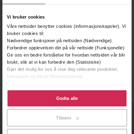
Vi bruker cookies
Våre nettsider benytter cookies (informasjonskapsler). Vi
bruker cookies til:
Nødvendige funksjoner på nettsiden (Nødvendige)
Forbedrer opplevelsen din på vår nettside (Funksjonelle)
Gir oss en bedre forståelse for hvordan nettsiden vår blir
199,-
brukt, slik at vi kan forbedre den (Statistiske)
Ved neste korsvei
Gjør det mulig for oss å vise deg relevante produkter,
Mathilde Moe
kampanjer og tilbud (Markedsføring)
EBOK
Klikk på «Godta alle» for å gi oss ditt samtykke til å
bruke cookies for alle disse formålene. Du kan også
Godta alle
tilpasse ditt samtykke til spesifikke formål ved å klikke
på «Tilpass». Du kan når som helst trekke tilbake eller
OM OSS
Tilpass
endre ditt samtykke.
Om Ebok.no