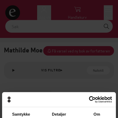
Logg inn
Handlekurv
Meny
Mathilde Moe
Få varsel ved ny bok av forfatteren
Nullstill
VIS FILTRE
Samtykke
Detaljer
Om