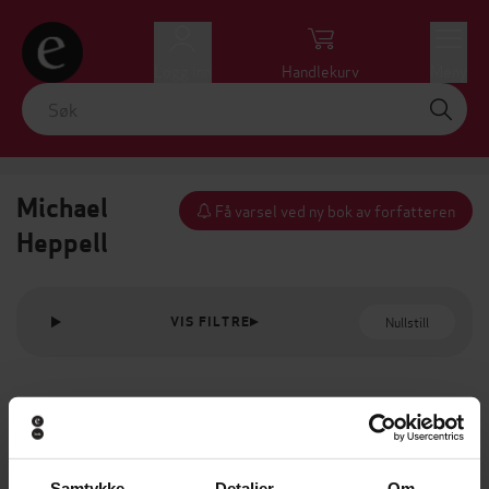
Logg inn
Handlekurv
Meny
Michael
Få varsel ved ny bok av forfatteren
Heppell
Nullstill
VIS FILTRE
Samtykke
Detaljer
Om