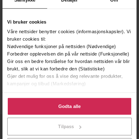
Vi bruker cookies
Våre nettsider benytter cookies (informasjonskapsler). Vi
bruker cookies til:
Nødvendige funksjoner på nettsiden (Nødvendige)
Forbedrer opplevelsen din på vår nettside (Funksjonelle)
Gir oss en bedre forståelse for hvordan nettsiden vår blir
130,-
brukt, slik at vi kan forbedre den (Statistiske)
Gjør det mulig for oss å vise deg relevante produkter,
The Edge
kampanjer og tilbud (Markedsføring)
Michael Heppell
EBOK
Klikk på «Godta alle» for å gi oss ditt samtykke til å
bruke cookies for alle disse formålene. Du kan også
Godta alle
tilpasse ditt samtykke til spesifikke formål ved å klikke
på «Tilpass». Du kan når som helst trekke tilbake eller
Tilpass
endre ditt samtykke.
OM OSS