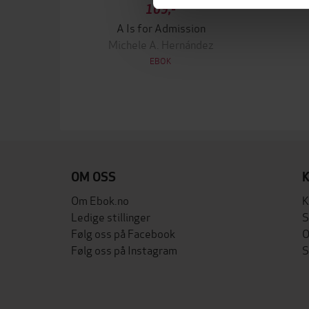
109,-
A Is for Admission
Michele A. Hernández
EBOK
OM OSS
Om Ebok.no
K
Ledige stillinger
S
Følg oss på Facebook
O
Følg oss på Instagram
S