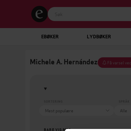
EBØKER
LYDBØKER
Michele A. Hernández
Få varsel ved
SORTERING
SPRÅK
BARE VIS MEG