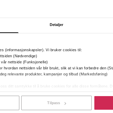
Bøker i Premium
Kan sendes til Kindle og PocketBook
Detaljer
es (informasjonskapsler). Vi bruker cookies til:
ttsiden (Nødvendige)
 vår nettside (Funksjonelle)
r hvordan nettsiden vår blir brukt, slik at vi kan forbedre den (St
 deg relevante produkter, kampanjer og tilbud (Markedsføring)
 oss ditt samtykke til å bruke cookies for alle disse formålene. D
l ved å klikke på «Tilpass». Du kan når som helst trekke tilbake
Tilpass