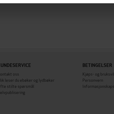
KUNDESERVICE
BETINGELSER
ontakt oss
Kjøps- og bruksvi
lik leser du ebøker og lydbøker
Personvern
fte stilte spørsmål
Informasjonskaps
elvpublisering