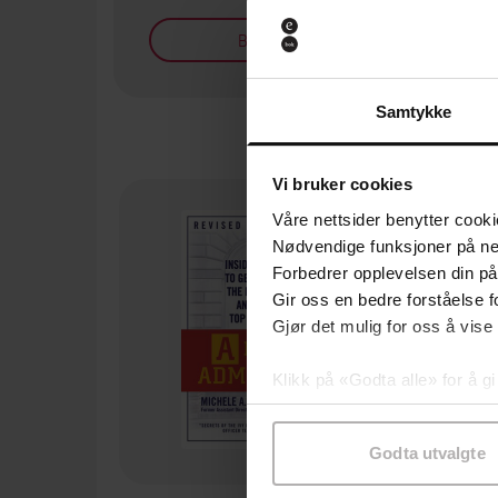
Bøker på tilbud
Samtykke
Vi bruker cookies
Våre nettsider benytter cooki
Nødvendige funksjoner på ne
Forbedrer opplevelsen din på
Gir oss en bedre forståelse fo
Gjør det mulig for oss å vise
Klikk på «Godta alle» for å gi
samtykke til spesifikke formå
Godta utvalgte