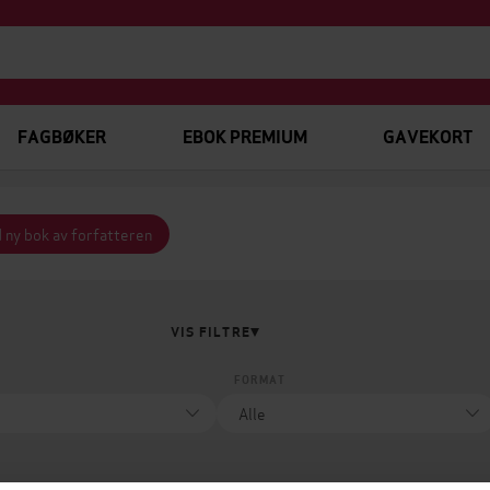
FAGBØKER
EBOK PREMIUM
GAVEKORT
 ny bok av forfatteren
VIS FILTRE
FORMAT