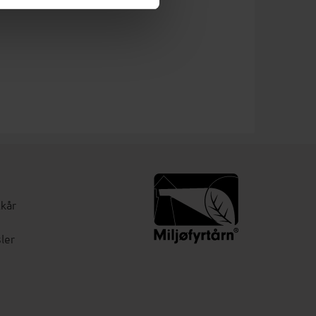
lkår
ler