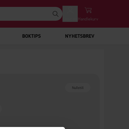
Logg inn
Handlekurv
BOKTIPS
NYHETSBREV
Nullstill