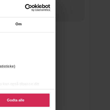
Om
atistiske)
u kan også tilpasse ditt
 eller endre ditt samtykke.
Godta alle