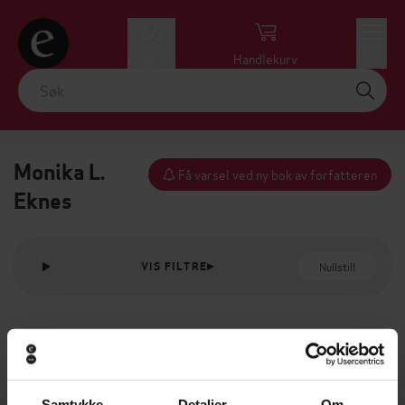
Logg inn
Handlekurv
Meny
Monika L.
Få varsel ved ny bok av forfatteren
Eknes
Nullstill
VIS FILTRE
Samtykke
Detaljer
Om