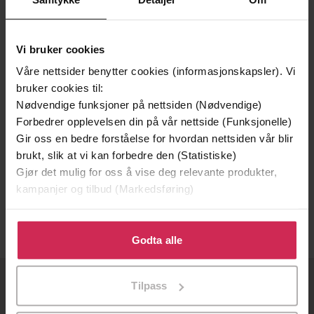
Vi bruker cookies
Våre nettsider benytter cookies (informasjonskapsler). Vi
bruker cookies til:
Nødvendige funksjoner på nettsiden (Nødvendige)
Forbedrer opplevelsen din på vår nettside (Funksjonelle)
Gir oss en bedre forståelse for hvordan nettsiden vår blir
569,-
brukt, slik at vi kan forbedre den (Statistiske)
Gjør det mulig for oss å vise deg relevante produkter,
GPS for endringsledelse
kampanjer og tilbud (Markedsføring)
Monika L. Eknes
EBOK
Klikk på «Godta alle» for å gi oss ditt samtykke til å
bruke cookies for alle disse formålene. Du kan også
Godta alle
tilpasse ditt samtykke til spesifikke formål ved å klikke
på «Tilpass». Du kan når som helst trekke tilbake eller
Tilpass
endre ditt samtykke.
OM OSS