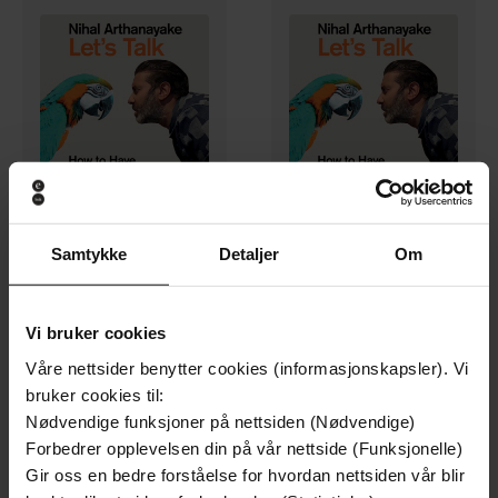
260,-
260,-
Samtykke
Detaljer
Om
Let's Talk
Let's Talk
Nihal Arthanayake
Nihal Arthanayake
LYDBOK
LYDBOK
Vi bruker cookies
Våre nettsider benytter cookies (informasjonskapsler). Vi
bruker cookies til:
Nødvendige funksjoner på nettsiden (Nødvendige)
Forbedrer opplevelsen din på vår nettside (Funksjonelle)
Gir oss en bedre forståelse for hvordan nettsiden vår blir