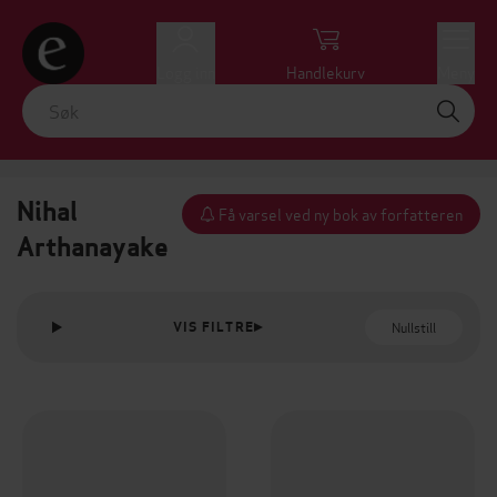
Logg inn
Handlekurv
Meny
Nihal
Få varsel ved ny bok av forfatteren
Arthanayake
Nullstill
VIS FILTRE