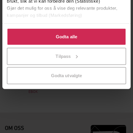
brukt, slik at vi kan forbedre den (Statistiske)
Gjør det mulig for oss å vise deg relevante produkter,
kampanjer og tilbud (Markedsføring)
Klikk på «Godta alle» for å gi oss ditt samtykke til å
bruke cookies for alle disse formålene. Du kan også
Godta alle
tilpasse ditt samtykke til spesifikke formål ved å klikke
på «Tilpass». Du kan når som helst trekke tilbake eller
Tilpass
endre ditt samtykke.
130,-
Godta utvalgte
Let's Talk
Nihal Arthanayake
EBOK
OM OSS