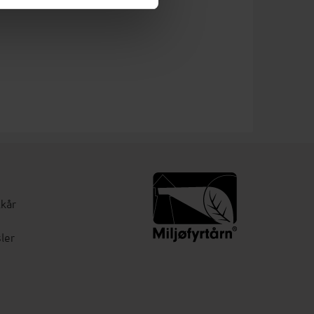
lkår
ler