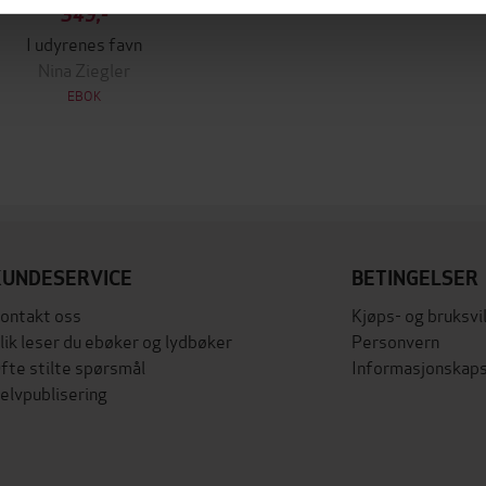
349,-
I udyrenes favn
Nina Ziegler
EBOK
KUNDESERVICE
BETINGELSER
ontakt oss
Kjøps- og bruksvi
lik leser du ebøker og lydbøker
Personvern
fte stilte spørsmål
Informasjonskaps
elvpublisering