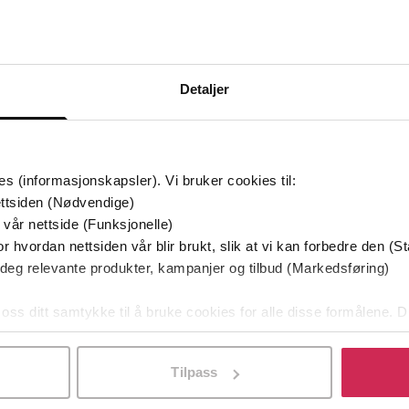
Bøker i Premium
Kan sendes til Kindle og PocketBook
Detaljer
mium
es (informasjonskapsler). Vi bruker cookies til:
ttsiden (Nødvendige)
 vår nettside (Funksjonelle)
r hvordan nettsiden vår blir brukt, slik at vi kan forbedre den (St
 deg relevante produkter, kampanjer og tilbud (Markedsføring)
 oss ditt samtykke til å bruke cookies for alle disse formålene. D
l ved å klikke på «Tilpass». Du kan når som helst trekke tilbake
Tilpass