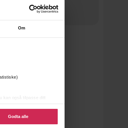
Om
atistiske)
u kan også tilpasse ditt
 eller endre ditt samtykke.
Godta alle