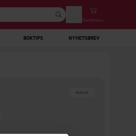
Logg inn
Handlekurv
BOKTIPS
NYHETSBREV
Nullstill