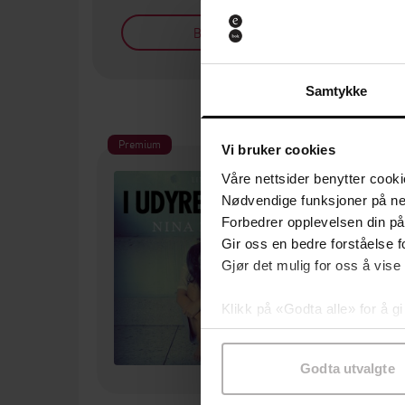
Bøker på tilbud
Samtykke
Premium
Pre
Vi bruker cookies
Våre nettsider benytter cooki
Nødvendige funksjoner på ne
Forbedrer opplevelsen din på
Gir oss en bedre forståelse fo
Gjør det mulig for oss å vise
Klikk på «Godta alle» for å gi
samtykke til spesifikke formå
Godta utvalgte