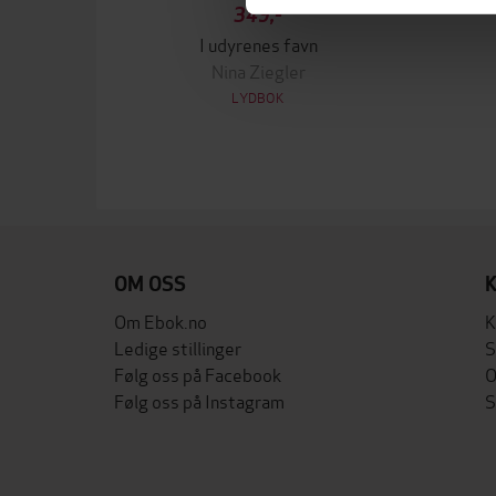
349,-
I udyrenes favn
Nina Ziegler
LYDBOK
OM OSS
Om Ebok.no
K
Ledige stillinger
S
Følg oss på Facebook
O
Følg oss på Instagram
S