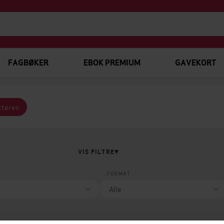
FAGBØKER
EBOK PREMIUM
GAVEKORT
tteren
VIS FILTRE
FORMAT