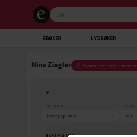
EBØKER
LYDBØKER
Nina Ziegler
Få varsel ved ny bok av forfa
SORTERING
SPRÅK
BARE VIS MEG