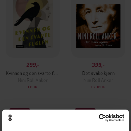
299,-
399,-
Kvinnen og den svarte fuglen
Det svake kjønn
Nini Roll Anker
Nini Roll Anker
EBOK
LYDBOK
Premium
Premium