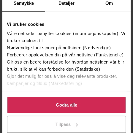
Samtykke
Detaljer
Om
Vi bruker cookies
Våre nettsider benytter cookies (informasjonskapsler). Vi
bruker cookies til:
Nødvendige funksjoner på nettsiden (Nødvendige)
Forbedrer opplevelsen din på vår nettside (Funksjonelle)
Gir oss en bedre forståelse for hvordan nettsiden vår blir
399,-
399,-
brukt, slik at vi kan forbedre den (Statistiske)
Gjør det mulig for oss å vise deg relevante produkter,
Prisoppgaven
Kvinnen og den svarte fuglen
kampanjer og tilbud (Markedsføring)
Nini Roll Anker
Nini Roll Anker
LYDBOK
LYDBOK
Klikk på «Godta alle» for å gi oss ditt samtykke til å
bruke cookies for alle disse formålene. Du kan også
Godta alle
tilpasse ditt samtykke til spesifikke formål ved å klikke
Premium
Premium
på «Tilpass». Du kan når som helst trekke tilbake eller
Tilpass
endre ditt samtykke.