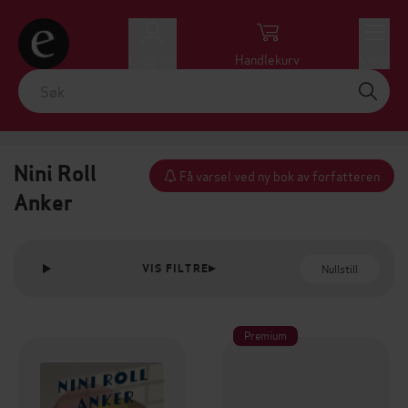
Logg inn
Handlekurv
Meny
Nini Roll
Få varsel ved ny bok av forfatteren
Anker
Nullstill
VIS FILTRE
Premium