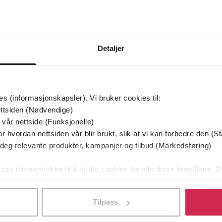
Bøker i Premium
Kan sendes til Kindle og PocketBook
Detaljer
es (informasjonskapsler). Vi bruker cookies til:
ttsiden (Nødvendige)
 vår nettside (Funksjonelle)
r hvordan nettsiden vår blir brukt, slik at vi kan forbedre den (St
 deg relevante produkter, kampanjer og tilbud (Markedsføring)
 oss ditt samtykke til å bruke cookies for alle disse formålene. D
l ved å klikke på «Tilpass». Du kan når som helst trekke tilbake
Tilpass