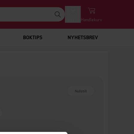
Logg inn
Handlekurv
BOKTIPS
NYHETSBREV
Nullstill