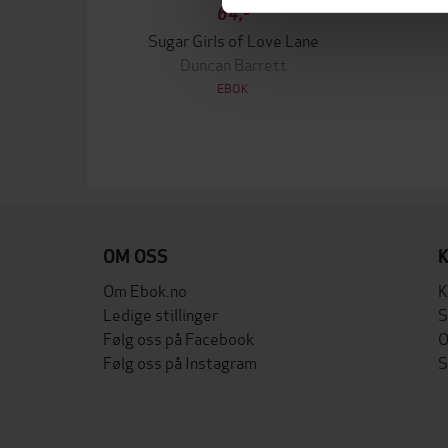
64,-
Sugar Girls of Love Lane
Duncan Barrett
EBOK
OM OSS
Om Ebok.no
K
Ledige stillinger
S
Følg oss på Facebook
O
Følg oss på Instagram
S