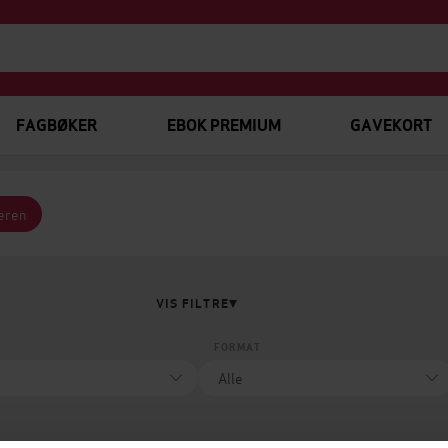
FAGBØKER
EBOK PREMIUM
GAVEKORT
teren
VIS FILTRE
FORMAT