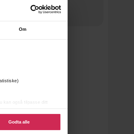
Om
atistiske)
u kan også tilpasse ditt
 eller endre ditt samtykke.
Godta alle