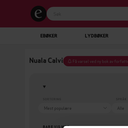
EBØKER
LYDBØKER
Nuala Calvi
Få varsel ved ny bok av forfat
SORTERING
SPRÅK
BARE VIS MEG