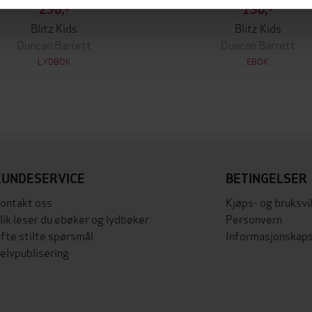
296,-
130,-
Blitz Kids
Blitz Kids
Duncan Barrett
Duncan Barrett
LYDBOK
EBOK
KUNDESERVICE
BETINGELSER
ontakt oss
Kjøps- og bruksvi
lik leser du ebøker og lydbøker
Personvern
fte stilte spørsmål
Informasjonskaps
elvpublisering