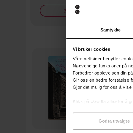
Bøker på tilbud
Samtykke
Vi bruker cookies
Våre nettsider benytter cooki
Nødvendige funksjoner på ne
Forbedrer opplevelsen din på
Gir oss en bedre forståelse fo
Gjør det mulig for oss å vise
Klikk på «Godta alle» for å gi
samtykke til spesifikke formå
Godta utvalgte