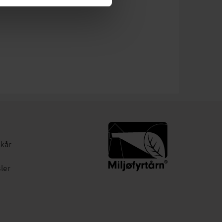
lkår
ler