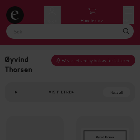
Logg inn
Handlekurv
Meny
Øyvind
Få varsel ved ny bok av forfatteren
Thorsen
Nullstill
VIS FILTRE