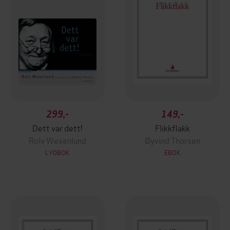
299,-
149,-
Dett var dett!
Flikkflakk
Rolv Wesenlund
Øyvind Thorsen
LYDBOK
EBOK