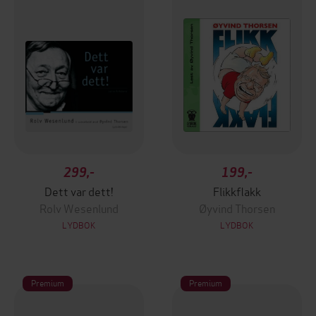
299,-
199,-
Dett var dett!
Flikkflakk
Rolv Wesenlund
Øyvind Thorsen
LYDBOK
LYDBOK
Premium
Premium