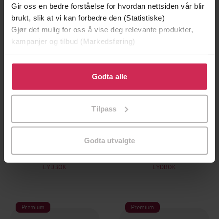
Gir oss en bedre forståelse for hvordan nettsiden vår blir
brukt, slik at vi kan forbedre den (Statistiske)
Gjør det mulig for oss å vise deg relevante produkter,
kampanjer og tilbud (Markedsføring)
Klikk på «Godta alle» for å gi oss ditt samtykke til å
bruke cookies for alle disse formålene. Du kan også
Godta alle
tilpasse ditt samtykke til spesifikke formål ved å klikke
på «Tilpass». Du kan når som helst trekke tilbake eller
Tilpass
endre ditt samtykke.
199,-
249,-
Godta utvalgte
Humor og kanari
Vitos lille hvite
Øyvind Thorsen
Øyvind Thorsen
LYDBOK
LYDBOK
Premium
Premium