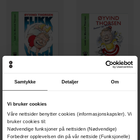
199,-
199,-
Samtykke
Detaljer
Om
Flikkflakk
Humor og kanari
Øyvind Thorsen
Øyvind Thorsen
LYDBOK
LYDBOK
Vi bruker cookies
Våre nettsider benytter cookies (informasjonskapsler). Vi
bruker cookies til:
Premium
Premium
Nødvendige funksjoner på nettsiden (Nødvendige)
Forbedrer opplevelsen din på vår nettside (Funksjonelle)