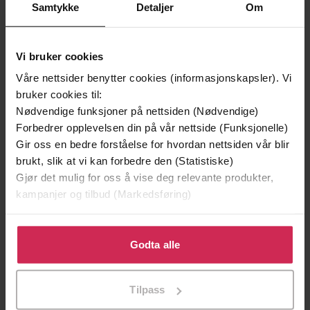
Samtykke
Detaljer
Om
Vi bruker cookies
Våre nettsider benytter cookies (informasjonskapsler). Vi
bruker cookies til:
Nødvendige funksjoner på nettsiden (Nødvendige)
Forbedrer opplevelsen din på vår nettside (Funksjonelle)
Gir oss en bedre forståelse for hvordan nettsiden vår blir
229,-
249,-
brukt, slik at vi kan forbedre den (Statistiske)
Gjør det mulig for oss å vise deg relevante produkter,
De åtte fjellene
Nede i dalen
kampanjer og tilbud (Markedsføring)
Paolo Cognetti
Paolo Cognetti
EBOK
EBOK
Klikk på «Godta alle» for å gi oss ditt samtykke til å
bruke cookies for alle disse formålene. Du kan også
Godta alle
tilpasse ditt samtykke til spesifikke formål ved å klikke
Premium
på «Tilpass». Du kan når som helst trekke tilbake eller
Tilpass
endre ditt samtykke.