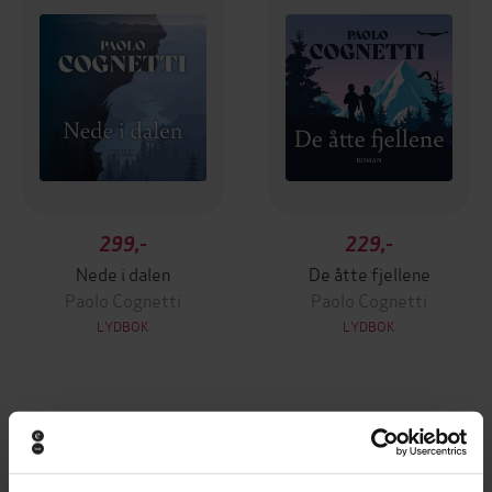
299,-
229,-
Nede i dalen
De åtte fjellene
Paolo Cognetti
Paolo Cognetti
LYDBOK
LYDBOK