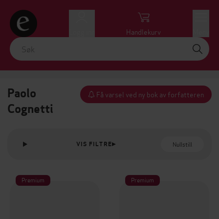
Logg inn
Handlekurv
Meny
Paolo
Få varsel ved ny bok av forfatteren
Cognetti
Nullstill
VIS FILTRE
Premium
Premium