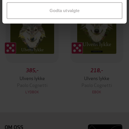
Godta utvalgte
385,-
218,-
Ulvens lykke
Ulvens lykke
Paolo Cognetti
Paolo Cognetti
LYDBOK
EBOK
OM OSS