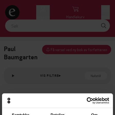
Logg inn
Handlekurv
Meny
Paul
Få varsel ved ny bok av forfatteren
Baumgarten
Nullstill
VIS FILTRE
Samtykke
Detaljer
Om