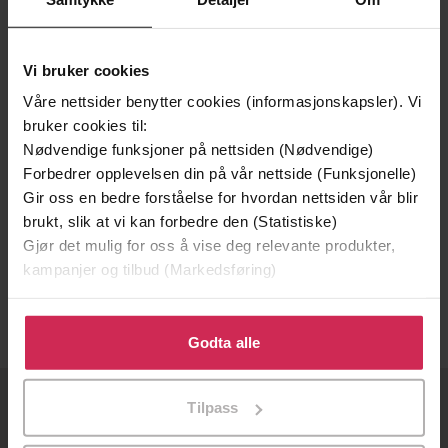
Vi bruker cookies
Våre nettsider benytter cookies (informasjonskapsler). Vi
bruker cookies til:
Nødvendige funksjoner på nettsiden (Nødvendige)
Forbedrer opplevelsen din på vår nettside (Funksjonelle)
Gir oss en bedre forståelse for hvordan nettsiden vår blir
627,-
brukt, slik at vi kan forbedre den (Statistiske)
Gjør det mulig for oss å vise deg relevante produkter,
Computer Science for the IB Diploma
kampanjer og tilbud (Markedsføring)
Carl Turland
EBOK
Klikk på «Godta alle» for å gi oss ditt samtykke til å
bruke cookies for alle disse formålene. Du kan også
Godta alle
tilpasse ditt samtykke til spesifikke formål ved å klikke
på «Tilpass». Du kan når som helst trekke tilbake eller
Tilpass
endre ditt samtykke.
OM OSS