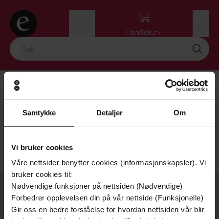
Logg inn
Handlekurv
Meny
Paul Woods
Få varsel ved ny bok av forfatteren
Samtykke
Detaljer
Om
Nullstill
VIS FILTRE
Vi bruker cookies
Beklager! Vi kunne ikke finne det du søkte etter.
Våre nettsider benytter cookies (informasjonskapsler). Vi
bruker cookies til:
Nødvendige funksjoner på nettsiden (Nødvendige)
OM OSS
Forbedrer opplevelsen din på vår nettside (Funksjonelle)
Gir oss en bedre forståelse for hvordan nettsiden vår blir
Om Ebok.no