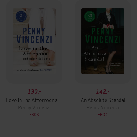
130,-
142,-
Love In The Afternoon and Other Delights
An Absolute Scandal
Penny Vincenzi
Penny Vincenzi
EBOK
EBOK