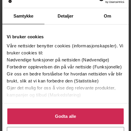
Samtykke
Detaljer
Om
Vi bruker cookies
Våre nettsider benytter cookies (informasjonskapsler). Vi
bruker cookies til:
Nødvendige funksjoner på nettsiden (Nødvendige)
Forbedrer opplevelsen din på vår nettside (Funksjonelle)
Gir oss en bedre forståelse for hvordan nettsiden vår blir
130,-
130,-
brukt, slik at vi kan forbedre den (Statistiske)
Gjør det mulig for oss å vise deg relevante produkter,
Almost A Crime
The Best of Times
kampanjer og tilbud (Markedsføring)
Penny Vincenzi
Penny Vincenzi
EBOK
EBOK
Klikk på «Godta alle» for å gi oss ditt samtykke til å
bruke cookies for alle disse formålene. Du kan også
Godta alle
tilpasse ditt samtykke til spesifikke formål ved å klikke
på «Tilpass». Du kan når som helst trekke tilbake eller