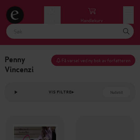
Logg inn
Handlekurv
Meny
Penny
Få varsel ved ny bok av forfatteren
Vincenzi
Nullstill
VIS FILTRE