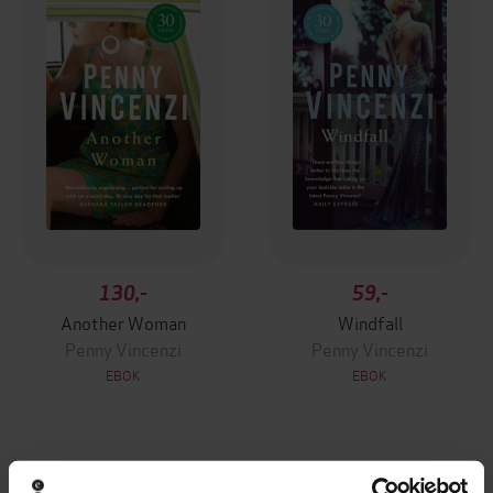
130,-
59,-
Another Woman
Windfall
Penny Vincenzi
Penny Vincenzi
EBOK
EBOK