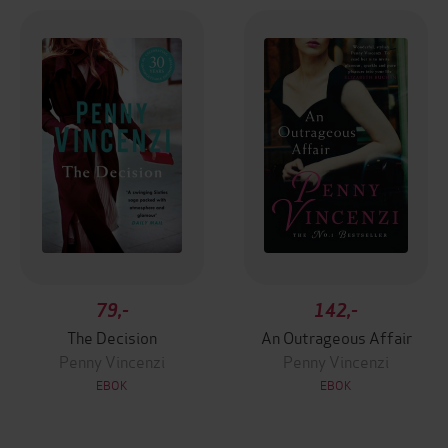
79,-
142,-
The Decision
An Outrageous Affair
Penny Vincenzi
Penny Vincenzi
EBOK
EBOK