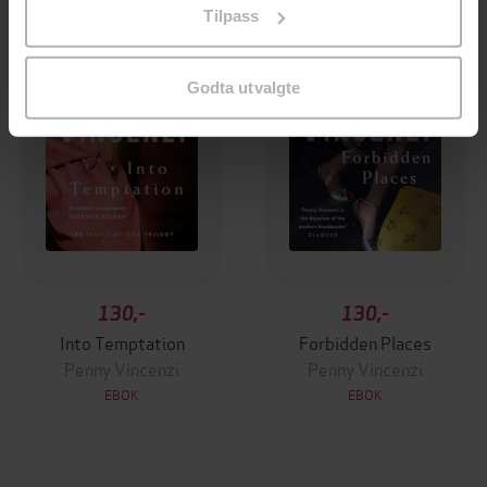
Tilpass
endre ditt samtykke.
Godta utvalgte
130,-
130,-
Into Temptation
Forbidden Places
Penny Vincenzi
Penny Vincenzi
EBOK
EBOK