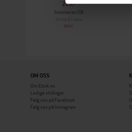
229,-
Sommeren 58
Annie Ernaux
EBOK
OM OSS
Om Ebok.no
K
Ledige stillinger
S
Følg oss på Facebook
O
Følg oss på Instagram
S