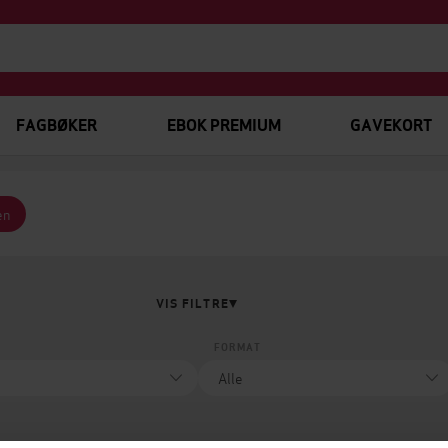
FAGBØKER
EBOK PREMIUM
GAVEKORT
en
VIS FILTRE
FORMAT