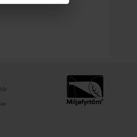
lkår
ler