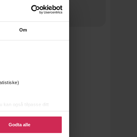
Om
atistiske)
u kan også tilpasse ditt
 eller endre ditt samtykke.
Godta alle