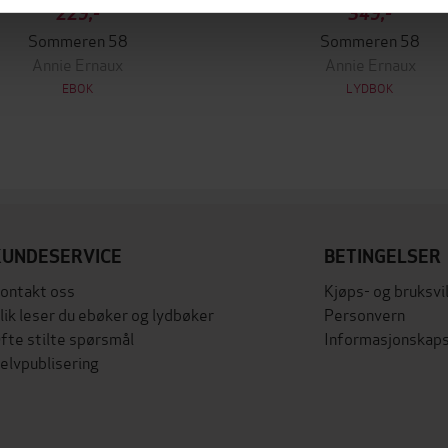
229,-
349,-
Sommeren 58
Sommeren 58
Annie Ernaux
Annie Ernaux
EBOK
LYDBOK
KUNDESERVICE
BETINGELSER
ontakt oss
Kjøps- og bruksvi
lik leser du ebøker og lydbøker
Personvern
fte stilte spørsmål
Informasjonskaps
elvpublisering