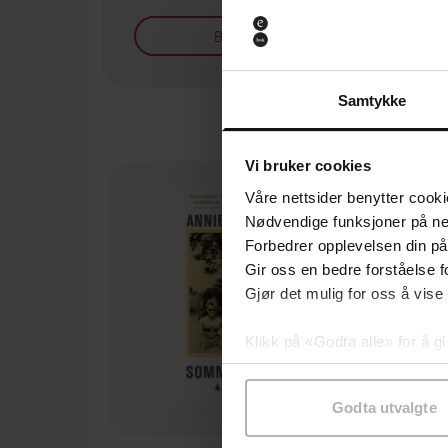
Bøker på tilbud
Samtykke
Vi bruker cookies
Våre nettsider benytter cooki
Nødvendige funksjoner på ne
Forbedrer opplevelsen din på
Gir oss en bedre forståelse fo
Gjør det mulig for oss å vise
Klikk på «Godta alle» for å gi
samtykke til spesifikke formå
Godta utvalgte