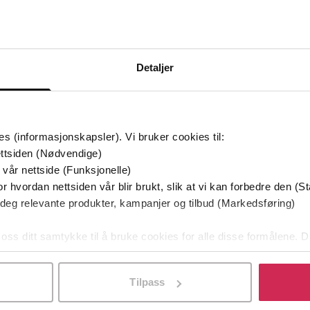
Bøker i Premium
Kan sendes til Kindle og PocketBook
Detaljer
Premium
es (informasjonskapsler). Vi bruker cookies til:
ttsiden (Nødvendige)
 vår nettside (Funksjonelle)
r hvordan nettsiden vår blir brukt, slik at vi kan forbedre den (St
 deg relevante produkter, kampanjer og tilbud (Markedsføring)
 oss ditt samtykke til å bruke cookies for alle disse formålene. D
l ved å klikke på «Tilpass». Du kan når som helst trekke tilbake
Tilpass