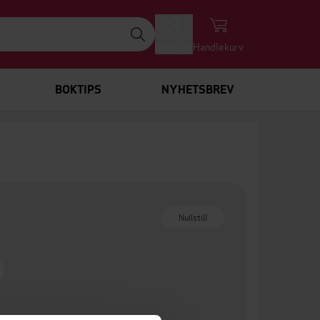
Logg inn
Handlekurv
BOKTIPS
NYHETSBREV
Nullstill