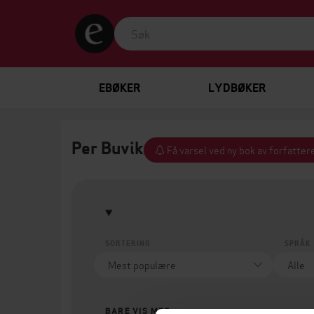
EBØKER
LYDBØKER
Per Buvik
Få varsel ved ny bok av forfatter
SORTERING
SPRÅK
BARE VIS MEG