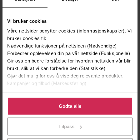
Vi bruker cookies
Våre nettsider benytter cookies (informasjonskapsler). Vi
bruker cookies til:
Nødvendige funksjoner på nettsiden (Nødvendige)
Forbedrer opplevelsen din på vår nettside (Funksjonelle)
Gir oss en bedre forståelse for hvordan nettsiden vår blir
89,-
89,-
brukt, slik at vi kan forbedre den (Statistiske)
Love and Shame and Love
Esther Stories
Gjør det mulig for oss å vise deg relevante produkter,
Peter Orner
Peter Orner
kampanjer og tilbud (Markedsføring)
EBOK
EBOK
Klikk på «Godta alle» for å gi oss ditt samtykke til å
bruke cookies for alle disse formålene. Du kan også
Godta alle
tilpasse ditt samtykke til spesifikke formål ved å klikke
på «Tilpass». Du kan når som helst trekke tilbake eller
Tilpass
endre ditt samtykke.