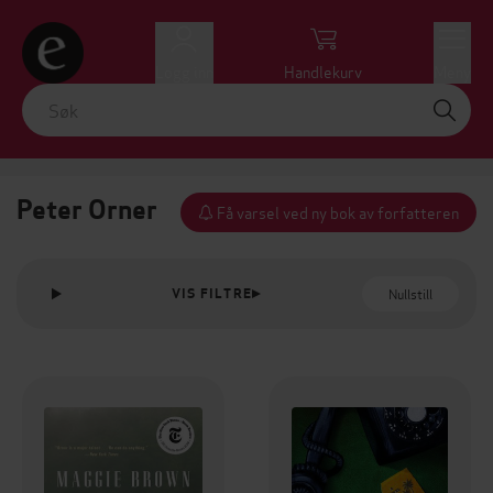
Logg inn
Handlekurv
Meny
Peter Orner
Få varsel ved ny bok av forfatteren
Nullstill
VIS FILTRE