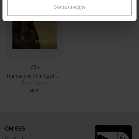
Godta utvalgte
79,-
The Second Coming of Mavala Shikongo
Peter Orner
EBOK
OM OSS
Om Ebok.no