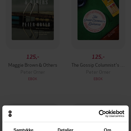
125,-
125,-
Maggie Brown & Others
The Gossip Columnist's Daughter
Peter Orner
Peter Orner
EBOK
EBOK
Samtykke
Detaljer
Om