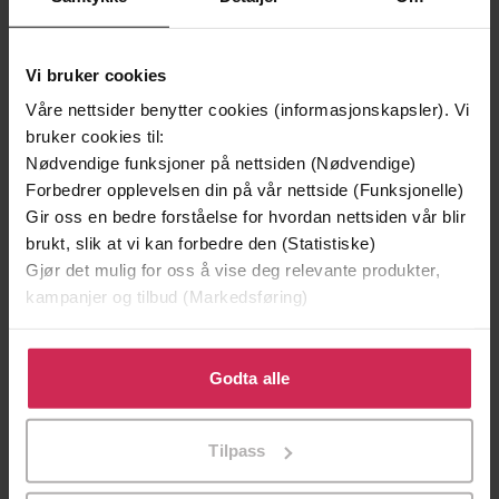
Vi bruker cookies
Våre nettsider benytter cookies (informasjonskapsler). Vi
bruker cookies til:
Nødvendige funksjoner på nettsiden (Nødvendige)
Forbedrer opplevelsen din på vår nettside (Funksjonelle)
Gir oss en bedre forståelse for hvordan nettsiden vår blir
119,-
130,-
brukt, slik at vi kan forbedre den (Statistiske)
Introducing Mrs. Collins
Advice from Strangers
Gjør det mulig for oss å vise deg relevante produkter,
Rachel Parris
Rachel Parris
kampanjer og tilbud (Markedsføring)
EBOK
EBOK
Klikk på «Godta alle» for å gi oss ditt samtykke til å
bruke cookies for alle disse formålene. Du kan også
Godta alle
tilpasse ditt samtykke til spesifikke formål ved å klikke
på «Tilpass». Du kan når som helst trekke tilbake eller
Tilpass
endre ditt samtykke.