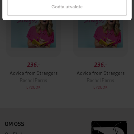
Godta utvalgte
236,-
236,-
Advice from Strangers
Advice from Strangers
Rachel Parris
Rachel Parris
LYDBOK
LYDBOK
OM OSS
Om Ebok.no