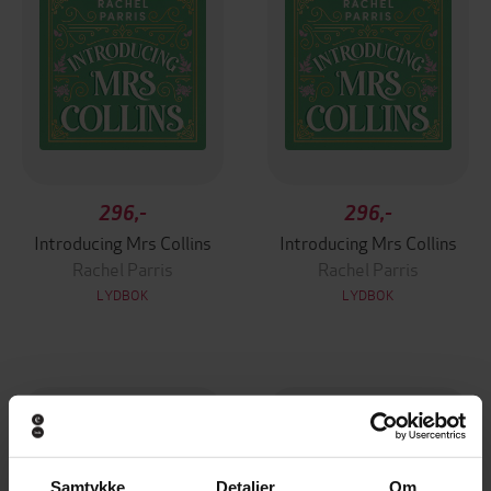
296,-
296,-
Introducing Mrs Collins
Introducing Mrs Collins
Rachel Parris
Rachel Parris
LYDBOK
LYDBOK
Samtykke
Detaljer
Om