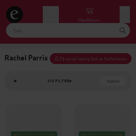
Logg inn
Handlekurv
Meny
Rachel Parris
Få varsel ved ny bok av forfatteren
Nullstill
VIS FILTRE