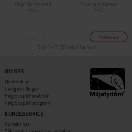
Ragnhild Havstad
Yvonne Andersen
EBOK
EBOK
Forrige side
Neste side
Side 1 / 2 (38 bøker funnet)
OM OSS
Om Ebok.no
Ledige stillinger
Følg oss på Facebook
Følg oss på Instagram
KUNDESERVICE
Kontakt oss
Slik leser du ebøker og lydbøker