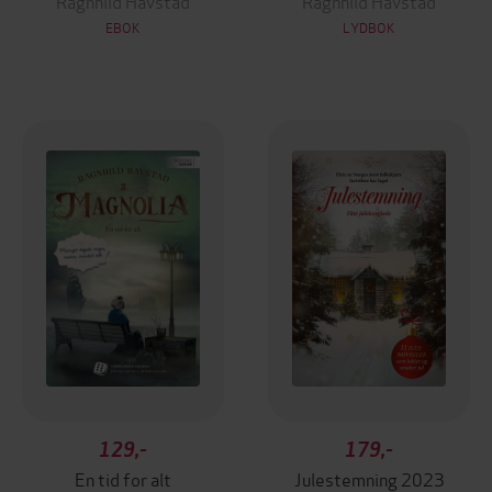
Ragnhild Havstad
Ragnhild Havstad
EBOK
LYDBOK
129,-
179,-
En tid for alt
Julestemning 2023