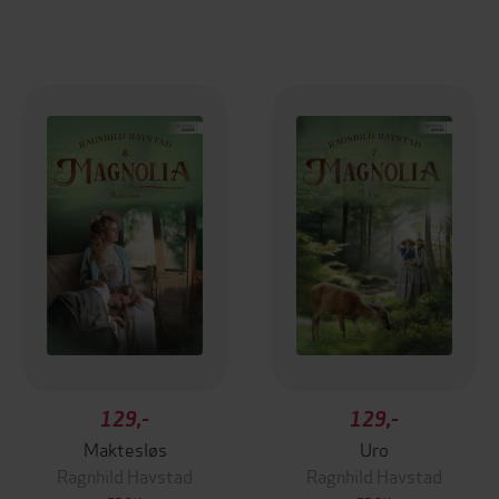
129,-
129,-
Maktesløs
Uro
Ragnhild Havstad
Ragnhild Havstad