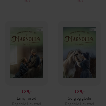
EBOK
EBOK
129,-
129,-
En ny fortid
Sorg og glede
Ragnhild Havstad
Ragnhild Havstad