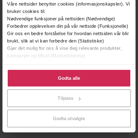
Våre nettsider benytter cookies (informasjonskapsler). Vi
bruker cookies til:
Nødvendige funksjoner på nettsiden (Nødvendige)
Forbedrer opplevelsen din på vår nettside (Funksjonelle)
Gir oss en bedre forståelse for hvordan nettsiden vår blir
brukt, slik at vi kan forbedre den (Statistiske)
Gjør det mulig for oss å vise deg relevante produkter,
kampanjer og tilbud (Markedsføring)
Klikk på «Godta alle» for å gi oss ditt samtykke til å
bruke cookies for alle disse formålene. Du kan også
Godta alle
tilpasse ditt samtykke til spesifikke formål ved å klikke
på «Tilpass». Du kan når som helst trekke tilbake eller
Tilpass
179,-
129,-
endre ditt samtykke.
En tid for alt
Anger
Ragnhild Havstad
Ragnhild Havstad
Godta utvalgte
LYDBOK
EBOK