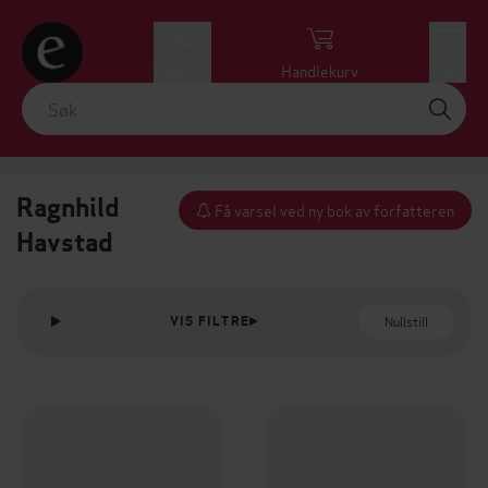
Logg inn
Handlekurv
Meny
Ragnhild
Få varsel ved ny bok av forfatteren
Havstad
Nullstill
VIS FILTRE