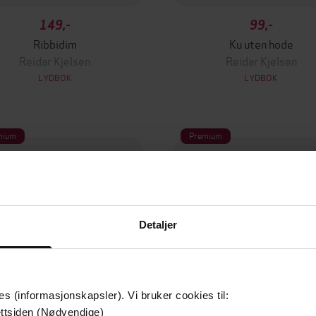
149,-
99,-
Ribbidim
Ku uten hode
Reidar Kjelsen
Reidar Kjelsen
LYDBOK
LYDBOK
mium
Premium
Detaljer
es (informasjonskapsler). Vi bruker cookies til:
ttsiden (Nødvendige)