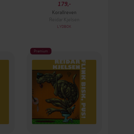
179,-
Korallreven
Reidar Kjelsen
LYDBOK
Premium