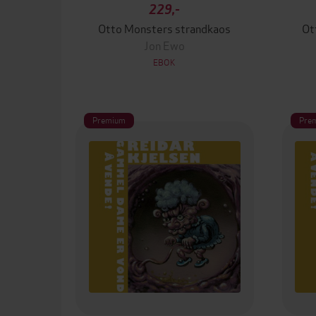
229,-
Otto Monsters strandkaos
Ot
Jon Ewo
EBOK
Premium
Pre