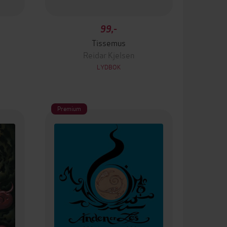
99,-
Tissemus
Reidar Kjelsen
LYDBOK
Premium