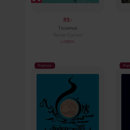
99,-
Tissemus
Reidar Kjelsen
LYDBOK
Premium
Pre