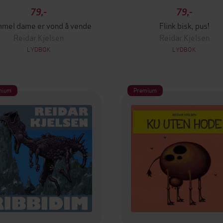
79,-
79,-
mel dame er vond å vende
Flink bisk, pus!
Reidar Kjelsen
Reidar Kjelsen
LYDBOK
LYDBOK
mium
Premium