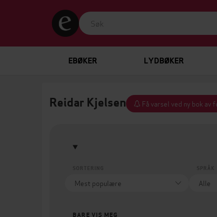
EBØKER
LYDBØKER
Reidar Kjelsen
Få varsel ved ny bok av 
SORTERING
SPRÅK
BARE VIS MEG