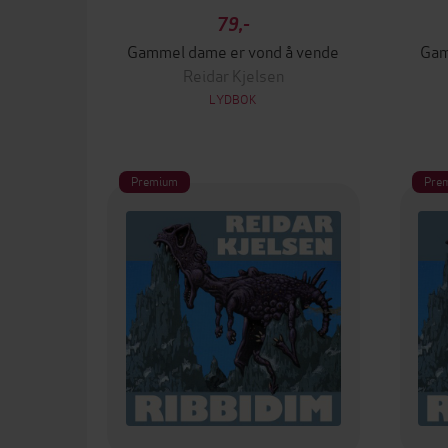
79,-
Gammel dame er vond å vende
Gam
Reidar Kjelsen
LYDBOK
Premium
Pre