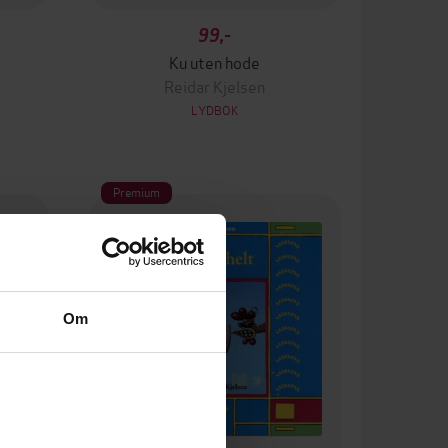
99,-
Ku uten hode
Reidar Kjelsen
LYDBOK
Premium
Om