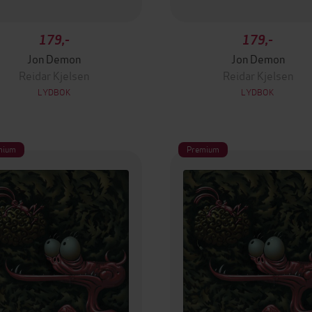
179,-
179,-
Jon Demon
Jon Demon
Reidar Kjelsen
Reidar Kjelsen
LYDBOK
LYDBOK
mium
Premium