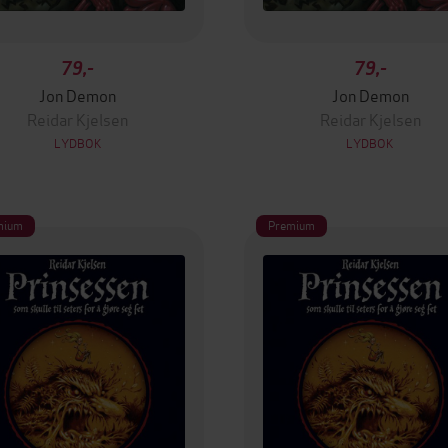
79,-
79,-
Jon Demon
Jon Demon
Reidar Kjelsen
Reidar Kjelsen
LYDBOK
LYDBOK
mium
Premium