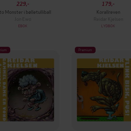
229,-
179,-
to Monster i bølletulliball
Korallreven
Jon Ewo
Reidar Kjelsen
EBOK
LYDBOK
mium
Premium