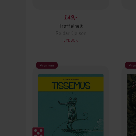
149,-
Trøffelhelt
Reidar Kjelsen
LYDBOK
Premium
Pre