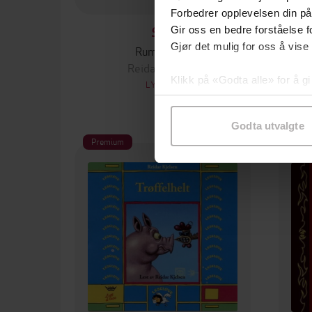
Forbedrer opplevelsen din på
Gir oss en bedre forståelse fo
99,-
Gjør det mulig for oss å vise
Rumpetroll
Reidar Kjelsen
Klikk på «Godta alle» for å gi
LYDBOK
samtykke til spesifikke formå
Godta utvalgte
Premium
Pre