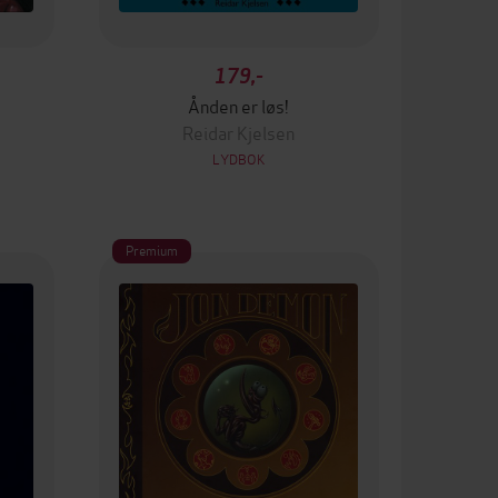
179,-
Ånden er løs!
Reidar Kjelsen
LYDBOK
Premium