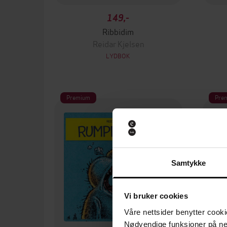
149,-
Ribbidim
Reidar Kjelsen
LYDBOK
Premium
Pre
Samtykke
Vi bruker cookies
Våre nettsider benytter cooki
Nødvendige funksjoner på ne