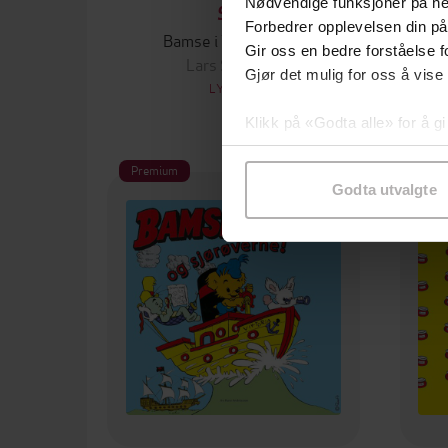
Nødvendige funksjoner på ne
99,-
Forbedrer opplevelsen din på
Bamse i Trollskogen
Gir oss en bedre forståelse fo
Lars Sundsbø
Gjør det mulig for oss å vise
LYDBOK
Klikk på «Godta alle» for å gi
samtykke til spesifikke formå
Premium
Pre
Godta utvalgte