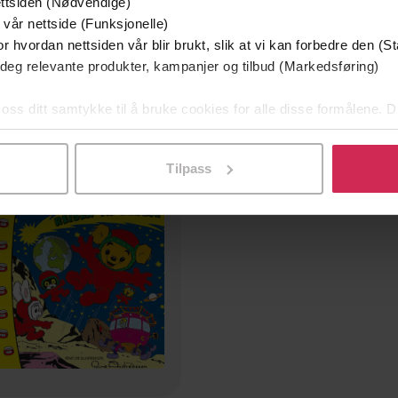
ttsiden (Nødvendige)
99,-
99,-
 vår nettside (Funksjonelle)
Lykkens dør
Bamse og dunderklokke
r hvordan nettsiden vår blir brukt, slik at vi kan forbedre den (St
Fabian Nordlander
Fabian Nordlander
 deg relevante produkter, kampanjer og tilbud (Markedsføring)
LYDBOK
LYDBOK
 oss ditt samtykke til å bruke cookies for alle disse formålene. D
l ved å klikke på «Tilpass». Du kan når som helst trekke tilbake
mium
Tilpass