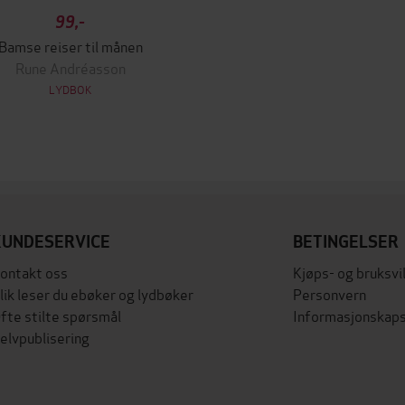
99,-
Bamse reiser til månen
Rune Andréasson
LYDBOK
KUNDESERVICE
BETINGELSER
ontakt oss
Kjøps- og bruksvi
lik leser du ebøker og lydbøker
Personvern
fte stilte spørsmål
Informasjonskaps
elvpublisering