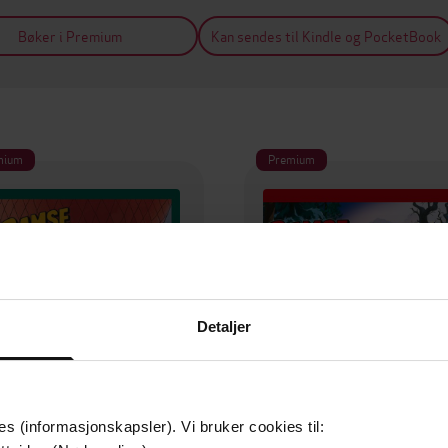
Bøker i Premium
Kan sendes til Kindle og PocketBook
mium
Premium
Detaljer
es (informasjonskapsler). Vi bruker cookies til: