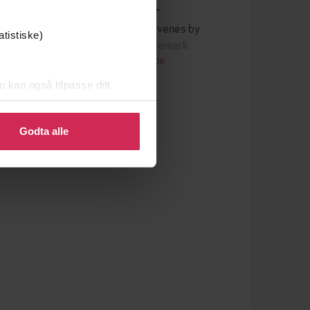
99,-
ne
Bamse og tyvenes by
atistiske)
Tomas Tivemark
LYDBOK
u kan også tilpasse ditt
 eller endre ditt samtykke.
Godta alle