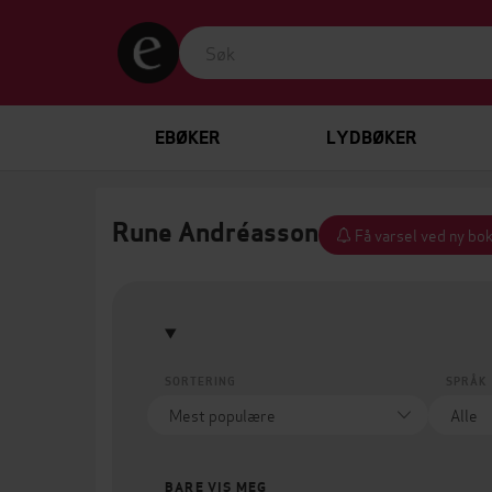
EBØKER
LYDBØKER
Rune Andréasson
Få varsel ved ny bok
SORTERING
SPRÅK
BARE VIS MEG