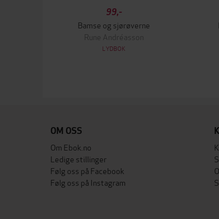
99,-
Bamse og sjørøverne
Rune Andréasson
LYDBOK
OM OSS
Om Ebok.no
K
Ledige stillinger
S
Følg oss på Facebook
O
Følg oss på Instagram
S