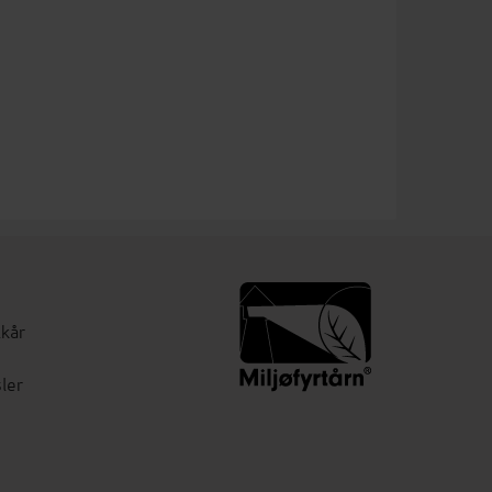
lkår
ler