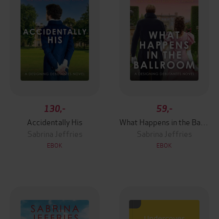
130,-
59,-
Accidentally His
What Happens in the Ballroom
Sabrina Jeffries
Sabrina Jeffries
EBOK
EBOK