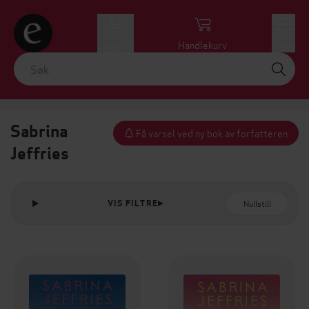
Logg inn
Handlekurv
Meny
Sabrina
Få varsel ved ny bok av forfatteren
Jeffries
Nullstill
VIS FILTRE