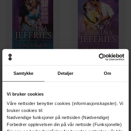
106,-
59,-
Samtykke
Detaljer
Om
Who Wants to Marry a Duke
The Bachelor
Sabrina Jeffries
Sabrina Jeffries
EBOK
EBOK
Vi bruker cookies
Våre nettsider benytter cookies (informasjonskapsler). Vi
bruker cookies til:
Nødvendige funksjoner på nettsiden (Nødvendige)
Forbedrer opplevelsen din på vår nettside (Funksjonelle)