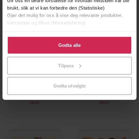
Gir oss en bedre forståelse for hvordan nettsiden vår blir
brukt, slik at vi kan forbedre den (Statistiske)
Gjør det mulig for oss å vise deg relevante produkter,
kampanjer og tilbud (Markedsføring)
Klikk på «Godta alle» for å gi oss ditt samtykke til å
bruke cookies for alle disse formålene. Du kan også
Godta alle
tilpasse ditt samtykke til spesifikke formål ved å klikke
på «Tilpass». Du kan når som helst trekke tilbake eller
Tilpass
endre ditt samtykke.
130,-
69,-
Godta utvalgte
Project Duchess
The Pleasures of Passion: Sinful Suitors 4
Sabrina Jeffries
Sabrina Jeffries
EBOK
EBOK