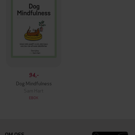
94,-
Dog Mindfulness
Sam Hart
EBOK
OM OSS