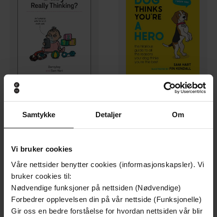
39,-
49,-
Samtykke
Detaljer
Om
What Is Your Baby Really Thinking?
Why Your Dog Thinks You're a Hero
Sam Hart
Sam Hart
EBOK
EBOK
Vi bruker cookies
Våre nettsider benytter cookies (informasjonskapsler). Vi
bruker cookies til:
Nødvendige funksjoner på nettsiden (Nødvendige)
Forbedrer opplevelsen din på vår nettside (Funksjonelle)
Gir oss en bedre forståelse for hvordan nettsiden vår blir