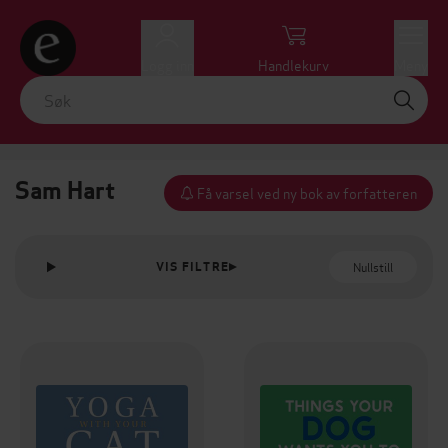
Logg inn
Handlekurv
Meny
Sam Hart
Få varsel ved ny bok av forfatteren
Nullstill
VIS FILTRE