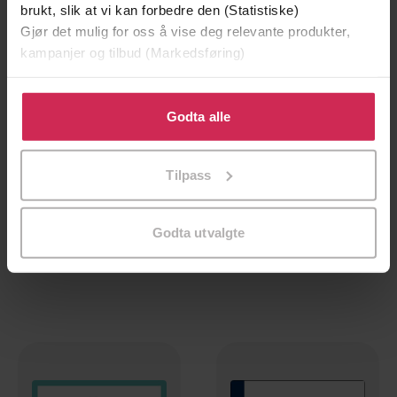
brukt, slik at vi kan forbedre den (Statistiske)
Gjør det mulig for oss å vise deg relevante produkter,
kampanjer og tilbud (Markedsføring)
Klikk på «Godta alle» for å gi oss ditt samtykke til å
bruke cookies for alle disse formålene. Du kan også
Godta alle
tilpasse ditt samtykke til spesifikke formål ved å klikke
på «Tilpass». Du kan når som helst trekke tilbake eller
Tilpass
endre ditt samtykke.
106,-
94,-
Why Your Cat Thinks You're an Idiot
How to Tame Your Cat
Godta utvalgte
Sam Hart
Sam Hart
EBOK
EBOK