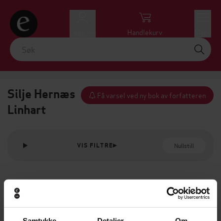
Logg inn
Handlekurv
Meny
Silje Hernæs
Få varsel ved ny bok av forfatteren
Linhart
Nullstill
VIS FILTRE
Samtykke
Detaljer
Om