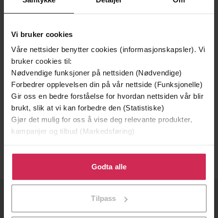
Vi bruker cookies
Våre nettsider benytter cookies (informasjonskapsler). Vi
bruker cookies til:
Nødvendige funksjoner på nettsiden (Nødvendige)
Forbedrer opplevelsen din på vår nettside (Funksjonelle)
Gir oss en bedre forståelse for hvordan nettsiden vår blir
309,-
brukt, slik at vi kan forbedre den (Statistiske)
Gjør det mulig for oss å vise deg relevante produkter,
Litteraturformidling i lokale bibliotek
kampanjer og tilbud (Markedsføring)
Kjell Ivar Skjerdingstad
EBOK
Klikk på «Godta alle» for å gi oss ditt samtykke til å
bruke cookies for alle disse formålene. Du kan også
Godta alle
tilpasse ditt samtykke til spesifikke formål ved å klikke
på «Tilpass». Du kan når som helst trekke tilbake eller
Tilpass
endre ditt samtykke.
OM OSS