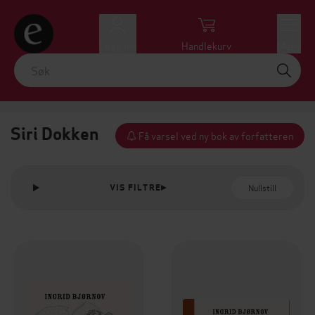
Logg inn
Handlekurv
Meny
Siri Dokken
Få varsel ved ny bok av forfatteren
Nullstill
VIS FILTRE