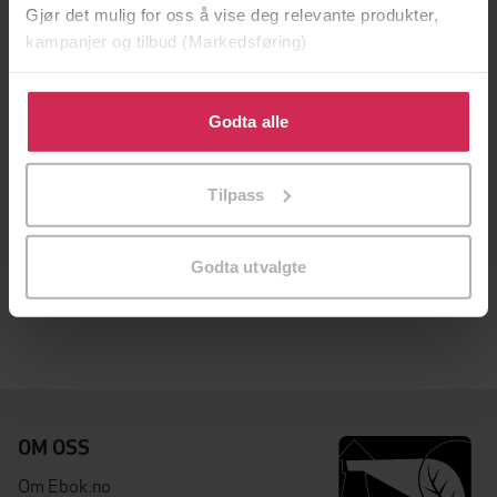
Gjør det mulig for oss å vise deg relevante produkter,
kampanjer og tilbud (Markedsføring)
Klikk på «Godta alle» for å gi oss ditt samtykke til å
bruke cookies for alle disse formålene. Du kan også
Godta alle
tilpasse ditt samtykke til spesifikke formål ved å klikke
på «Tilpass». Du kan når som helst trekke tilbake eller
Tilpass
endre ditt samtykke.
229,-
229,-
Å lykkes med taler
Å lykkes med media
Godta utvalgte
Mina Gerhardsen
Mina Gerhardsen
EBOK
EBOK
OM OSS
Om Ebok.no