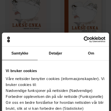
218,-
149,-
Samtykke
Detaljer
Om
Lakse-enka
Lakse-enka
Ingrid Bjørnov
Ingrid Bjørnov
EBOK
EBOK
Vi bruker cookies
Våre nettsider benytter cookies (informasjonskapsler). Vi
bruker cookies til:
Nødvendige funksjoner på nettsiden (Nødvendige)
Forbedrer opplevelsen din på vår nettside (Funksjonelle)
Gir oss en bedre forståelse for hvordan nettsiden vår blir
brukt, slik at vi kan forbedre den (Statistiske)