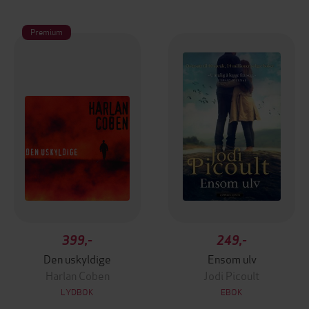
Premium
399,-
249,-
Den uskyldige
Ensom ulv
Harlan Coben
Jodi Picoult
LYDBOK
EBOK