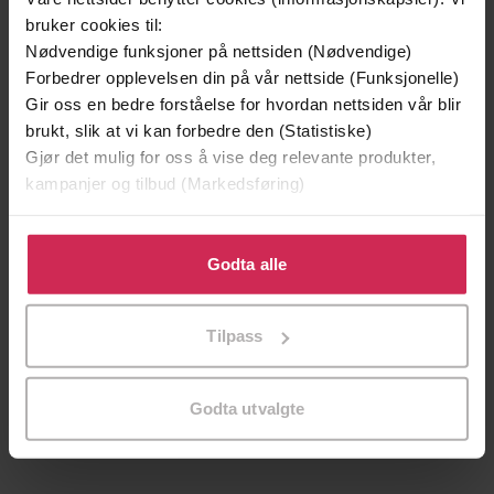
bruker cookies til:
Nødvendige funksjoner på nettsiden (Nødvendige)
Forbedrer opplevelsen din på vår nettside (Funksjonelle)
Gir oss en bedre forståelse for hvordan nettsiden vår blir
brukt, slik at vi kan forbedre den (Statistiske)
Gjør det mulig for oss å vise deg relevante produkter,
kampanjer og tilbud (Markedsføring)
Klikk på «Godta alle» for å gi oss ditt samtykke til å
bruke cookies for alle disse formålene. Du kan også
Godta alle
tilpasse ditt samtykke til spesifikke formål ved å klikke
på «Tilpass». Du kan når som helst trekke tilbake eller
179,-
249,-
Tilpass
endre ditt samtykke.
I den skogen
Historiefortelleren
Harlan Coben
Jodi Picoult
EBOK
EBOK
Godta utvalgte