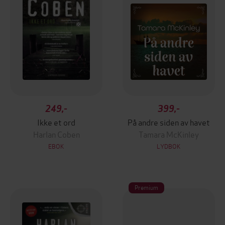
249,-
399,-
Ikke et ord
På andre siden av havet
Harlan Coben
Tamara McKinley
EBOK
LYDBOK
Premium