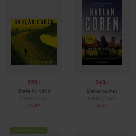
399,-
249,-
Borte for alltid
Datter savnet
Harlan Coben
Harlan Coben
LYDBOK
EBOK
Boka bak TV-serien