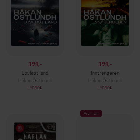
399,-
399,-
Lovløst land
Inntrengeren
Håkan Östlundh
Håkan Östlundh
LYDBOK
LYDBOK
Premium