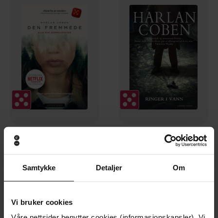
179,-
249,-
Den fremmede
Ringer i vann
Harlan Coben
Harlan Coben
Samtykke
Detaljer
Om
EBOK
EBOK
Vi bruker cookies
Våre nettsider benytter cookies (informasjonskapsler). Vi