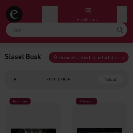
Logg inn
Handlekurv
Meny
Sissel Busk
Få varsel ved ny bok av forfatteren
Nullstill
VIS FILTRE
Premium
Premium