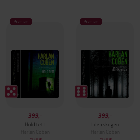
Premium
Premium
399,-
399,-
Hold tett
I den skogen
Harlan Coben
Harlan Coben
LYDBOK
LYDBOK