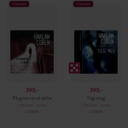
Premium
Premium
399,-
399,-
På grunn av et løfte
Tilgi meg
Harlan Coben
Harlan Coben
LYDBOK
LYDBOK