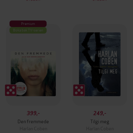
Premium
Boka bak TV-serien
399,-
249,-
Den fremmede
Tilgi meg
Harlan Coben
Harlan Coben