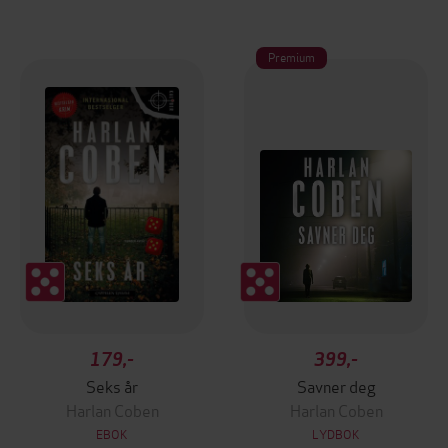
Premium
179,-
399,-
Seks år
Savner deg
Harlan Coben
Harlan Coben
EBOK
LYDBOK