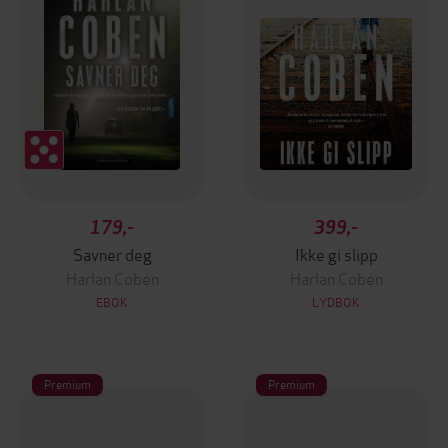
179,-
399,-
Savner deg
Ikke gi slipp
Harlan Coben
Harlan Coben
EBOK
LYDBOK
Premium
Premium