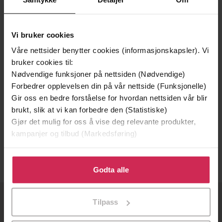
Vi bruker cookies
Våre nettsider benytter cookies (informasjonskapsler). Vi
bruker cookies til:
Nødvendige funksjoner på nettsiden (Nødvendige)
Forbedrer opplevelsen din på vår nettside (Funksjonelle)
Gir oss en bedre forståelse for hvordan nettsiden vår blir
229,-
brukt, slik at vi kan forbedre den (Statistiske)
Gjør det mulig for oss å vise deg relevante produkter,
Ryddetid = R&#xe1 = djam&#xe1 = jgge
kampanjer og tilbud (Markedsføring)
Camilla Kuhn
EBOK
Klikk på «Godta alle» for å gi oss ditt samtykke til å
bruke cookies for alle disse formålene. Du kan også
Godta alle
tilpasse ditt samtykke til spesifikke formål ved å klikke
på «Tilpass». Du kan når som helst trekke tilbake eller
Tilpass
endre ditt samtykke.
OM OSS