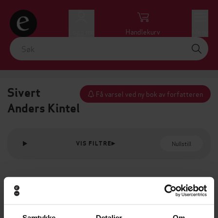
Logg inn
Handlekurv
Meny
Sivert
Få varsel ved ny bok av forfatteren
Anders Kintel
Nullstill
VIS FILTRE
Samtykke
Detaljer
Om