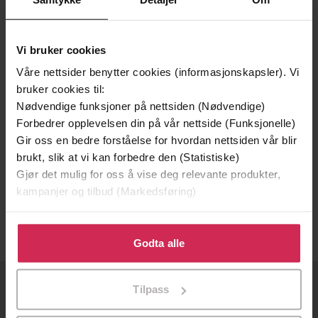
Vi bruker cookies
Våre nettsider benytter cookies (informasjonskapsler). Vi
bruker cookies til:
Nødvendige funksjoner på nettsiden (Nødvendige)
Forbedrer opplevelsen din på vår nettside (Funksjonelle)
Gir oss en bedre forståelse for hvordan nettsiden vår blir
349,-
349,-
brukt, slik at vi kan forbedre den (Statistiske)
Gjør det mulig for oss å vise deg relevante produkter,
Mamma er rusmisbruker
Mamma er rusmisbruker
kampanjer og tilbud (Markedsføring)
Judith Blok
Judith Blok
LYDBOK
EBOK
Klikk på «Godta alle» for å gi oss ditt samtykke til å
bruke cookies for alle disse formålene. Du kan også
Godta alle
tilpasse ditt samtykke til spesifikke formål ved å klikke
på «Tilpass». Du kan når som helst trekke tilbake eller
Tilpass
endre ditt samtykke.
OM OSS