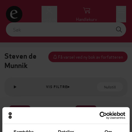
Logg inn
Handlekurv
Meny
Steven de
Få varsel ved ny bok av forfatteren
Munnik
Nullstill
VIS FILTRE
Premium
Premium
Samtykke
Detaljer
Om