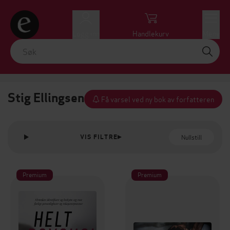
Logg inn
Handlekurv
Meny
Stig Ellingsen
Få varsel ved ny bok av forfatteren
Nullstill
VIS FILTRE
Premium
Premium