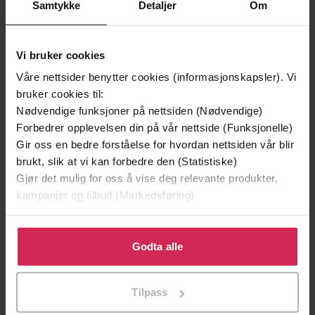
Samtykke
Detaljer
Om
Vi bruker cookies
Våre nettsider benytter cookies (informasjonskapsler). Vi
bruker cookies til:
Nødvendige funksjoner på nettsiden (Nødvendige)
Forbedrer opplevelsen din på vår nettside (Funksjonelle)
Gir oss en bedre forståelse for hvordan nettsiden vår blir
349,-
349,-
brukt, slik at vi kan forbedre den (Statistiske)
Spindelvevet
Elena
Gjør det mulig for oss å vise deg relevante produkter,
Stig Ellingsen
Stig Ellingsen
kampanjer og tilbud (Markedsføring)
LYDBOK
LYDBOK
Klikk på «Godta alle» for å gi oss ditt samtykke til å
bruke cookies for alle disse formålene. Du kan også
Godta alle
Premium
Premium
tilpasse ditt samtykke til spesifikke formål ved å klikke
på «Tilpass». Du kan når som helst trekke tilbake eller
Tilpass
endre ditt samtykke.