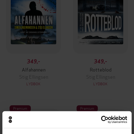
349,-
349,-
Alfahannen
Rotteblod
Stig Ellingsen
Stig Ellingsen
LYDBOK
LYDBOK
Premium
Premium