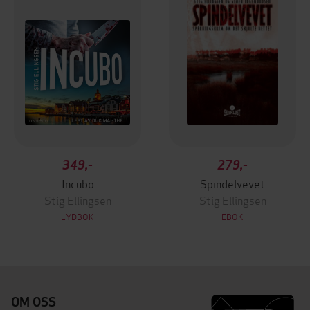
349,-
279,-
Incubo
Spindelvevet
Stig Ellingsen
Stig Ellingsen
LYDBOK
EBOK
OM OSS