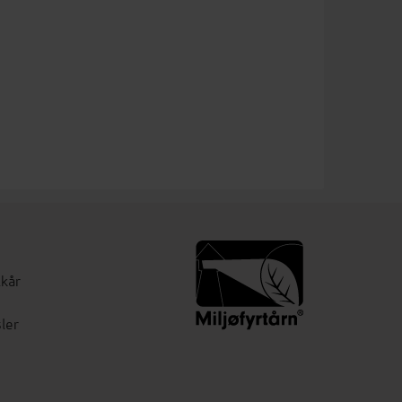
lkår
ler