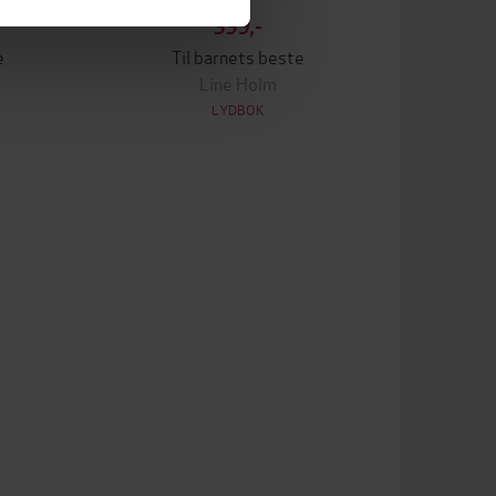
399,-
e
Til barnets beste
Line Holm
LYDBOK