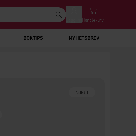
Logg inn
Handlekurv
BOKTIPS
NYHETSBREV
Nullstill