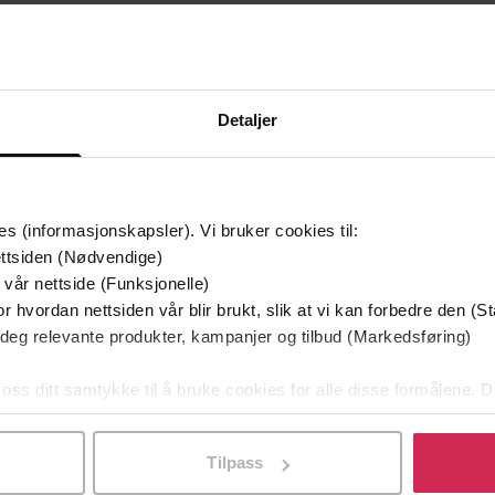
399,-
299,-
Lovløs
Nattjeger
Line Holm
Line Holm
LYDBOK
EBOK
Detaljer
te gang på tilbud
Første gang på tilbud
es (informasjonskapsler). Vi bruker cookies til:
ttsiden (Nødvendige)
 vår nettside (Funksjonelle)
r hvordan nettsiden vår blir brukt, slik at vi kan forbedre den (St
 deg relevante produkter, kampanjer og tilbud (Markedsføring)
 oss ditt samtykke til å bruke cookies for alle disse formålene. D
l ved å klikke på «Tilpass». Du kan når som helst trekke tilbake
Tilpass