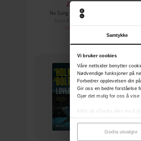
296,-
No Song for the Dead
Jussi Adler-Olsen
LYDBOK
Samtykke
Førs
Vi bruker cookies
Våre nettsider benytter cooki
Nødvendige funksjoner på ne
Forbedrer opplevelsen din på
Gir oss en bedre forståelse fo
Gjør det mulig for oss å vise
Klikk på «Godta alle» for å gi
samtykke til spesifikke formå
Godta utvalgte