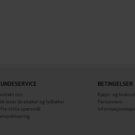
KUNDESERVICE
BETINGELSER
ontakt oss
Kjøps- og bruksvi
lik leser du ebøker og lydbøker
Personvern
fte stilte spørsmål
Informasjonskaps
elvpublisering