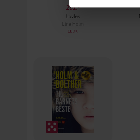
201,-
Lovløs
Line Holm
EBOK