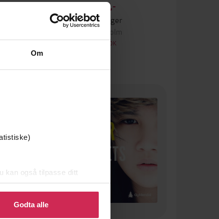
399,-
Nattjeger
Line Holm
LYDBOK
Om
Premium
atistiske)
u kan også tilpasse ditt
 eller endre ditt samtykke.
Godta alle