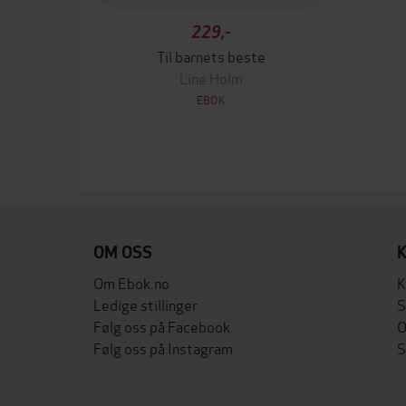
229,-
Til barnets beste
Line Holm
EBOK
OM OSS
Om Ebok.no
K
Ledige stillinger
S
Følg oss på Facebook
O
Følg oss på Instagram
S