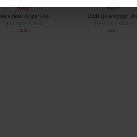
399,-
349,-
Døde sjeler synger ikke
Døde sjeler synger ikk
Jussi Adler-Olsen
Jussi Adler-Olsen
LYDBOK
EBOK