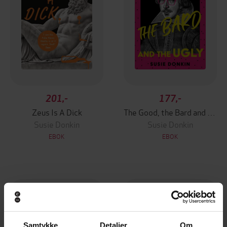
201,-
177,-
Zeus Is A Dick
The Good, the Bard and the Ugly
Susie Donkin
Susie Donkin
EBOK
EBOK
Samtykke
Detaljer
Om