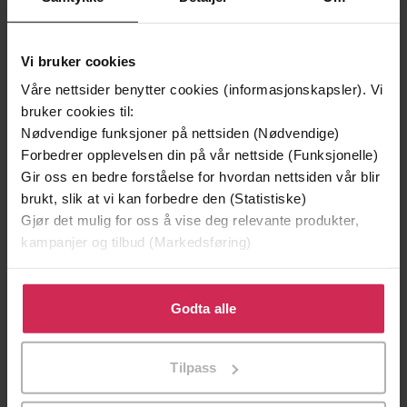
Vi bruker cookies
Våre nettsider benytter cookies (informasjonskapsler). Vi
bruker cookies til:
Nødvendige funksjoner på nettsiden (Nødvendige)
Forbedrer opplevelsen din på vår nettside (Funksjonelle)
Gir oss en bedre forståelse for hvordan nettsiden vår blir
296,-
296,-
brukt, slik at vi kan forbedre den (Statistiske)
The Good, the Bard and the Ugly
The Good, the Bard and the Ugly
Gjør det mulig for oss å vise deg relevante produkter,
Susie Donkin
Susie Donkin
kampanjer og tilbud (Markedsføring)
LYDBOK
LYDBOK
Klikk på «Godta alle» for å gi oss ditt samtykke til å
bruke cookies for alle disse formålene. Du kan også
Godta alle
tilpasse ditt samtykke til spesifikke formål ved å klikke
på «Tilpass». Du kan når som helst trekke tilbake eller
Tilpass
endre ditt samtykke.