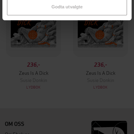
Godta utvalgte
236,-
236,-
Zeus Is A Dick
Zeus Is A Dick
Susie Donkin
Susie Donkin
LYDBOK
LYDBOK
OM OSS
Om Ebok.no