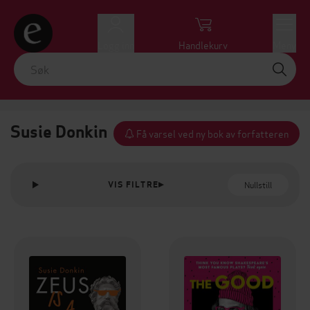
Logg inn
Handlekurv
Meny
Susie Donkin
Få varsel ved ny bok av forfatteren
Nullstill
VIS FILTRE