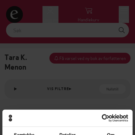
Logg inn
Handlekurv
Meny
Tara K.
Få varsel ved ny bok av forfatteren
Menon
Nullstill
VIS FILTRE
Samtykke
Detaljer
Om