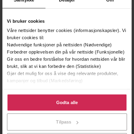
Vi bruker cookies
Våre nettsider benytter cookies (informasjonskapsler). Vi
bruker cookies til:
Nødvendige funksjoner på nettsiden (Nødvendige)
Forbedrer opplevelsen din på vår nettside (Funksjonelle)
Gir oss en bedre forståelse for hvordan nettsiden vår blir
399,-
299,-
brukt, slik at vi kan forbedre den (Statistiske)
Gjør det mulig for oss å vise deg relevante produkter,
Under vann
Under vann
kampanjer og tilbud (Markedsføring)
Tara K. Menon
Tara K. Menon
LYDBOK
EBOK
Klikk på «Godta alle» for å gi oss ditt samtykke til å
bruke cookies for alle disse formålene. Du kan også
Godta alle
tilpasse ditt samtykke til spesifikke formål ved å klikke
på «Tilpass». Du kan når som helst trekke tilbake eller
Tilpass
endre ditt samtykke.
OM OSS