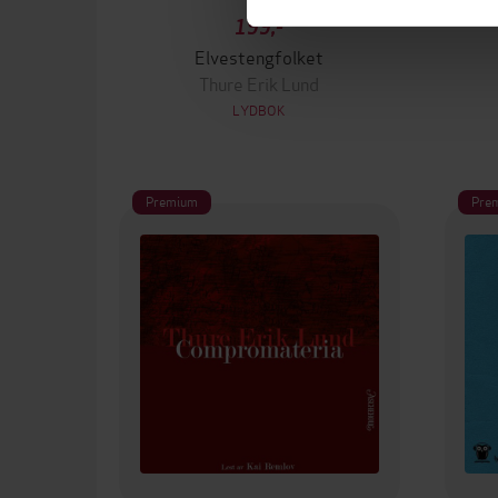
199,-
Elvestengfolket
Thure Erik Lund
LYDBOK
Premium
Pre