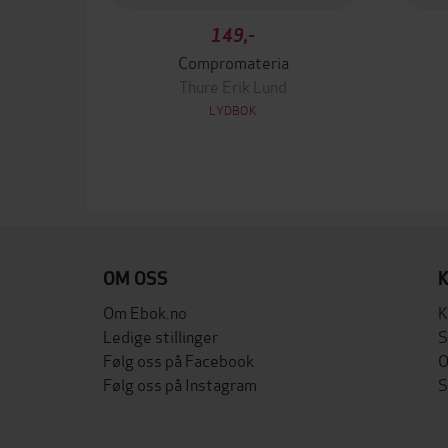
149,-
Compromateria
Thure Erik Lund
LYDBOK
OM OSS
Om Ebok.no
K
Ledige stillinger
S
Følg oss på Facebook
O
Følg oss på Instagram
S