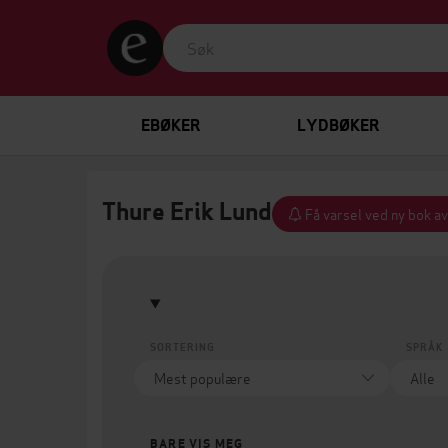
EBØKER
LYDBØKER
Thure Erik Lund
Få varsel ved ny bok a
SORTERING
SPRÅK
BARE VIS MEG