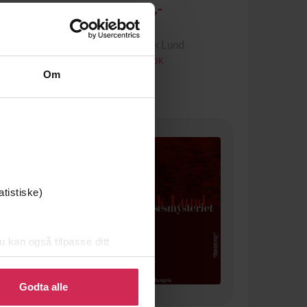
179,-
Inn
Thure Erik Lund
LYDBOK
Om
Premium
atistiske)
u kan også tilpasse ditt
 eller endre ditt samtykke.
Godta alle