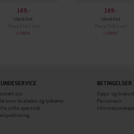
169,-
169,-
Identitet
Identitet
Thure Erik Lund
Thure Erik Lund
LYDBOK
LYDBOK
KUNDESERVICE
BETINGELSER
ontakt oss
Kjøps- og bruksvi
lik leser du ebøker og lydbøker
Personvern
fte stilte spørsmål
Informasjonskaps
elvpublisering