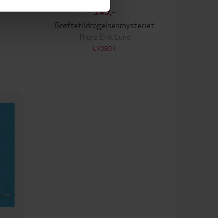
149,-
Grøftetildragelsesmysteriet
Thure Erik Lund
LYDBOK