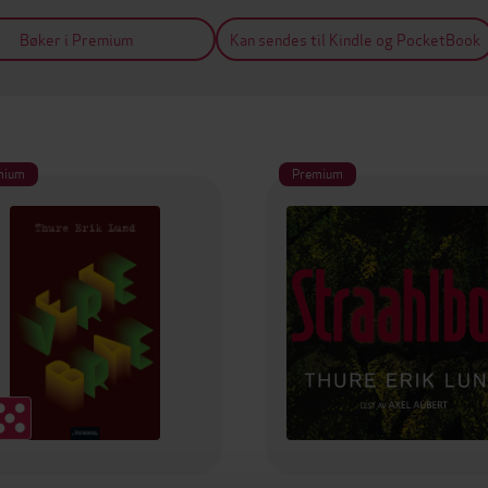
Bøker i Premium
Kan sendes til Kindle og PocketBook
mium
Premium