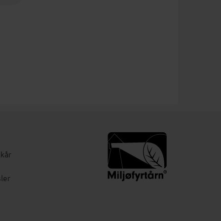
lkår
ler