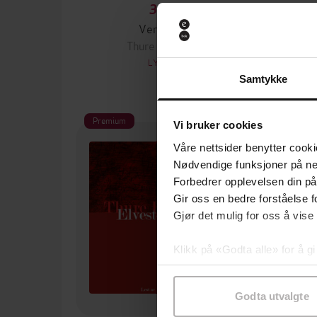
393,-
Vertebrae
Thure Erik Lund
LYDBOK
Samtykke
Premium
Pre
Vi bruker cookies
Våre nettsider benytter cooki
Nødvendige funksjoner på ne
Forbedrer opplevelsen din på
Gir oss en bedre forståelse fo
Gjør det mulig for oss å vise
Klikk på «Godta alle» for å gi
samtykke til spesifikke formå
Godta utvalgte