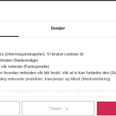
297,-
179,-
Vertebrae
Straahlbox
Thure Erik Lund
Thure Erik Lund
EBOK
LYDBOK
Detaljer
mium
Premium
es (informasjonskapsler). Vi bruker cookies til:
ttsiden (Nødvendige)
 vår nettside (Funksjonelle)
r hvordan nettsiden vår blir brukt, slik at vi kan forbedre den (St
 deg relevante produkter, kampanjer og tilbud (Markedsføring)
 oss ditt samtykke til å bruke cookies for alle disse formålene. D
l ved å klikke på «Tilpass». Du kan når som helst trekke tilbake
Tilpass