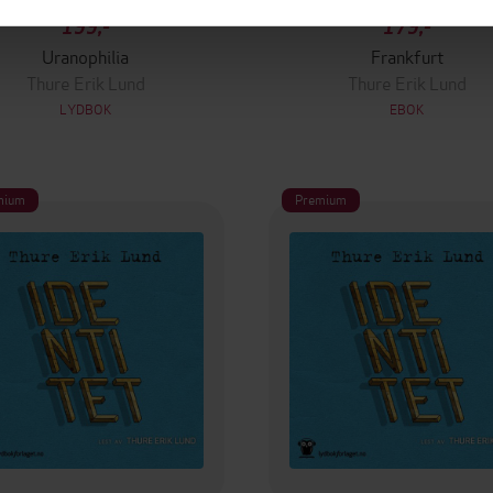
199,-
179,-
Uranophilia
Frankfurt
Thure Erik Lund
Thure Erik Lund
LYDBOK
EBOK
mium
Premium