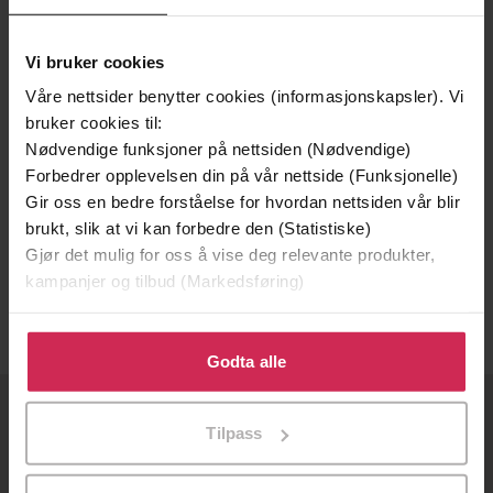
Vi bruker cookies
Våre nettsider benytter cookies (informasjonskapsler). Vi
bruker cookies til:
Nødvendige funksjoner på nettsiden (Nødvendige)
Forbedrer opplevelsen din på vår nettside (Funksjonelle)
Gir oss en bedre forståelse for hvordan nettsiden vår blir
71,-
brukt, slik at vi kan forbedre den (Statistiske)
History of Medicine: All That Matters
Gjør det mulig for oss å vise deg relevante produkter,
Tim Hall
kampanjer og tilbud (Markedsføring)
EBOK
Klikk på «Godta alle» for å gi oss ditt samtykke til å
bruke cookies for alle disse formålene. Du kan også
Godta alle
tilpasse ditt samtykke til spesifikke formål ved å klikke
på «Tilpass». Du kan når som helst trekke tilbake eller
OM OSS
Tilpass
endre ditt samtykke.
Om Ebok.no