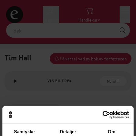
Logg inn
Handlekurv
Meny
Tim Hall
Få varsel ved ny bok av forfatteren
Nullstill
VIS FILTRE
Samtykke
Detaljer
Om