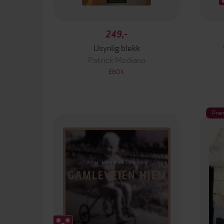
249,-
Usynlig blekk
Patrick Modiano
EBOK
Pre