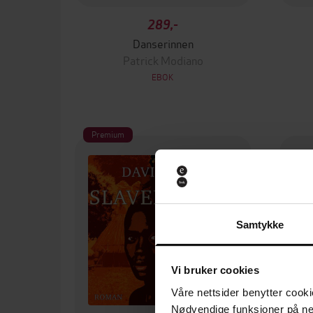
289,-
Danserinnen
Patrick Modiano
EBOK
Premium
Samtykke
Vi bruker cookies
Våre nettsider benytter cooki
Nødvendige funksjoner på ne