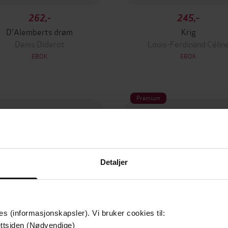
262,-
245,-
D'Alemberts drøm
Krig
Denis Diderot
Louis-Ferdinand Célin
EBOK
EBOK
Premium
Detaljer
es (informasjonskapsler). Vi bruker cookies til:
ttsiden (Nødvendige)