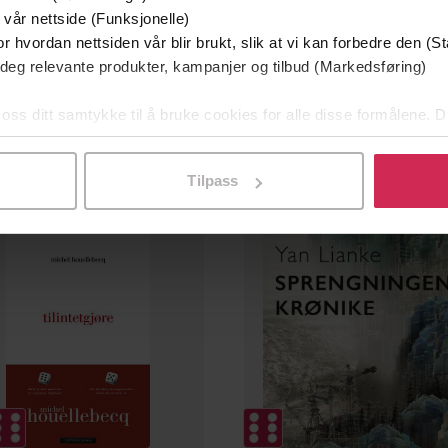
 vår nettside (Funksjonelle)
r hvordan nettsiden vår blir brukt, slik at vi kan forbedre den (St
249,-
399,-
 deg relevante produkter, kampanjer og tilbud (Markedsføring)
Slaveporten
Etterfølgeren
David Diop
Ismail Kadare
 oss ditt samtykke til å bruke cookies for alle disse formålene. D
EBOK
LYDBOK
l ved å klikke på «Tilpass». Du kan når som helst trekke tilbake
Tilpass
Premium