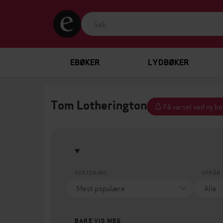
EBØKER
LYDBØKER
Tom Lotherington
Få varsel ved ny bo
SORTERING
SPRÅK
BARE VIS MEG