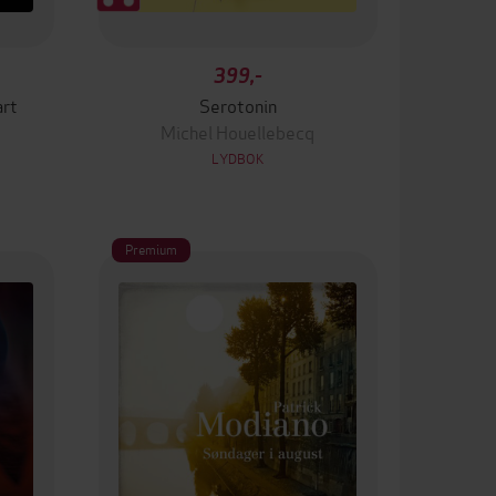
399,-
art
Serotonin
Michel Houellebecq
LYDBOK
Premium