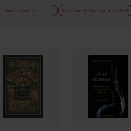
Bøker i Premium
Kan sendes til Kindle og PocketBook