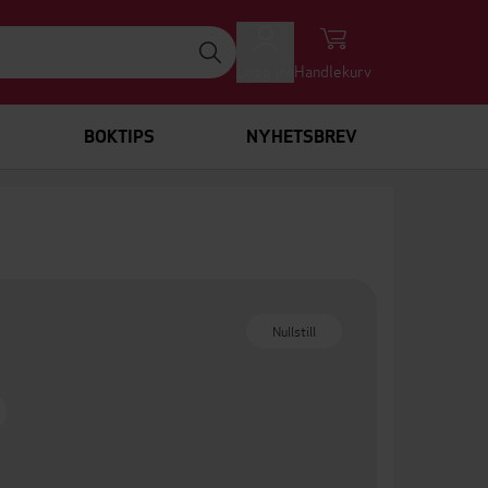
Logg inn
Handlekurv
BOKTIPS
NYHETSBREV
Nullstill