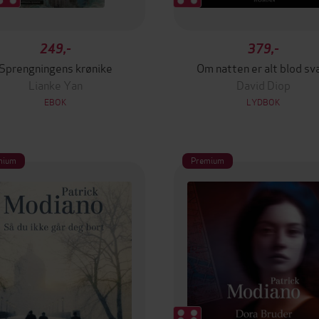
249,-
379,-
Sprengningens krønike
Om natten er alt blod sv
Lianke Yan
David Diop
EBOK
LYDBOK
mium
Premium