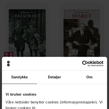
249,-
249,-
Samtykke
Detaljer
Om
Æresordet
Svaret
Tor Bomann-Larsen
Tor Bomann-Larsen
EBOK
EBOK
Vi bruker cookies
Våre nettsider benytter cookies (informasjonskapsler). Vi
bruker cookies til: