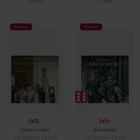
LYDBOK
LYDBOK
Premium
Premium
349,-
349,-
Vintertronen
Æresordet
Tor Bomann-Larsen
Tor Bomann-Larsen