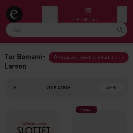
Logg inn
Handlekurv
Meny
Tor Bomann-
Få varsel ved ny bok av forfatteren
Larsen
Nullstill
VIS FILTRE
Premium