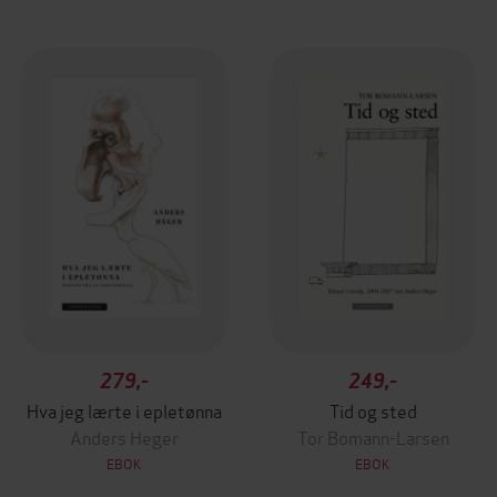
279,-
249,-
Hva jeg lærte i epletønna
Tid og sted
Anders Heger
Tor Bomann-Larsen
EBOK
EBOK