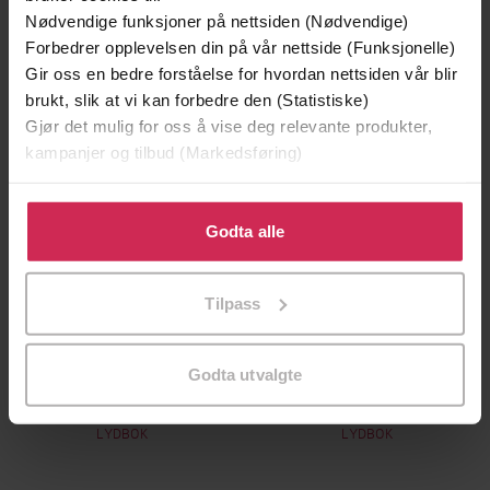
Premium
Premium
Nødvendige funksjoner på nettsiden (Nødvendige)
Forbedrer opplevelsen din på vår nettside (Funksjonelle)
Gir oss en bedre forståelse for hvordan nettsiden vår blir
brukt, slik at vi kan forbedre den (Statistiske)
Gjør det mulig for oss å vise deg relevante produkter,
kampanjer og tilbud (Markedsføring)
Klikk på «Godta alle» for å gi oss ditt samtykke til å
bruke cookies for alle disse formålene. Du kan også
Godta alle
tilpasse ditt samtykke til spesifikke formål ved å klikke
på «Tilpass». Du kan når som helst trekke tilbake eller
Tilpass
endre ditt samtykke.
399,-
399,-
Godta utvalgte
Livlegen
Det usynlige blekk
Tor Bomann-Larsen
Tor Bomann-Larsen
LYDBOK
LYDBOK