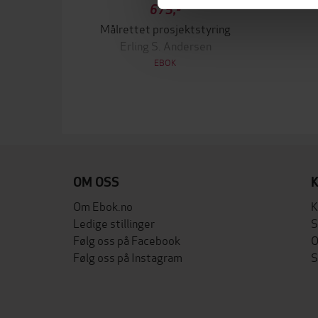
675,-
Målrettet prosjektstyring
Erling S. Andersen
EBOK
OM OSS
Om Ebok.no
K
Ledige stillinger
S
Følg oss på Facebook
O
Følg oss på Instagram
S