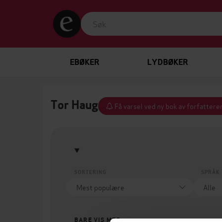
EBØKER
LYDBØKER
Tor Haug
Få varsel ved ny bok av forfattere
SORTERING
SPRÅK
BARE VIS MEG