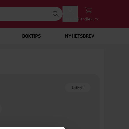
Logg inn
Handlekurv
BOKTIPS
NYHETSBREV
Nullstill