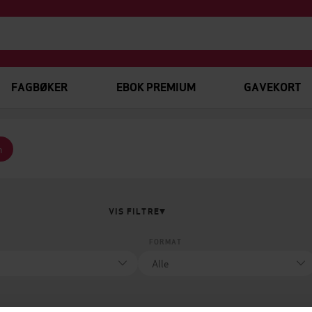
FAGBØKER
EBOK PREMIUM
GAVEKORT
n
VIS FILTRE
FORMAT