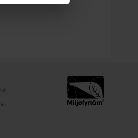
lkår
ler