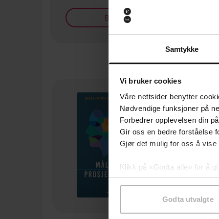
Bøker på tilbud
Samtykke
Vi bruker cookies
Våre nettsider benytter cooki
Nødvendige funksjoner på ne
Forbedrer opplevelsen din på
Gir oss en bedre forståelse fo
Gjør det mulig for oss å vise
Klikk på «Godta alle» for å gi
samtykke til spesifikke formå
Godta utvalgte