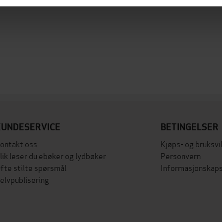
KUNDESERVICE
BETINGELSER
ontakt oss
Kjøps- og bruksvi
lik leser du ebøker og lydbøker
Personvern
fte stilte spørsmål
Informasjonskaps
elvpublisering