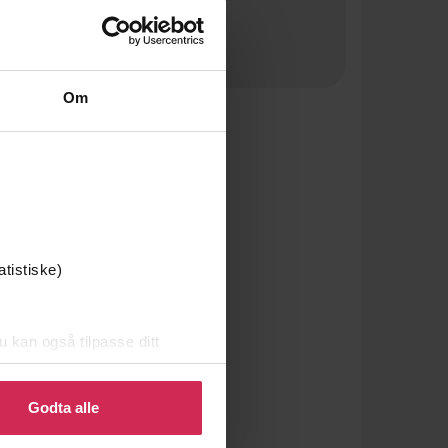
Om
atistiske)
u kan også tilpasse ditt
 eller endre ditt samtykke.
Godta alle