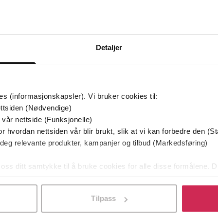
Bøker i Premium
Kan sendes til Kindle og PocketBook
Detaljer
es (informasjonskapsler). Vi bruker cookies til:
ttsiden (Nødvendige)
 vår nettside (Funksjonelle)
r hvordan nettsiden vår blir brukt, slik at vi kan forbedre den (St
 deg relevante produkter, kampanjer og tilbud (Markedsføring)
 oss ditt samtykke til å bruke cookies for alle disse formålene. D
l ved å klikke på «Tilpass». Du kan når som helst trekke tilbake
Tilpass