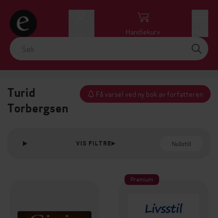
Logg inn
Handlekurv
Meny
Turid
Få varsel ved ny bok av forfatteren
Torbergsen
Nullstill
VIS FILTRE
Premium