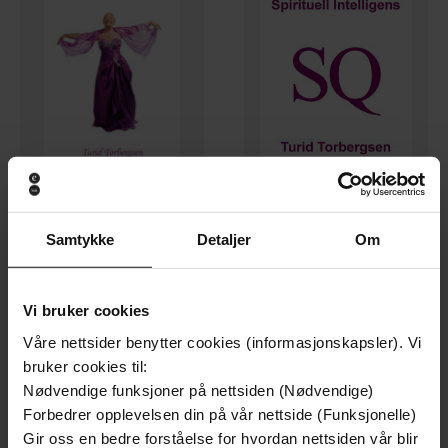
79,-
229,-
Samtykke
Detaljer
Om
Glede
Spirituell Intelligens SQ
Turid Torbergsen
Turid Torbergsen
EBOK
EBOK
Vi bruker cookies
Våre nettsider benytter cookies (informasjonskapsler). Vi
bruker cookies til:
Premium
Nødvendige funksjoner på nettsiden (Nødvendige)
Forbedrer opplevelsen din på vår nettside (Funksjonelle)
Gir oss en bedre forståelse for hvordan nettsiden vår blir