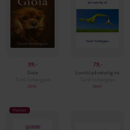
99,-
79,-
Gioia
Livsstil på naturlig vis
Turid Torbergsen
Turid Torbergsen
EBOK
EBOK
Premium