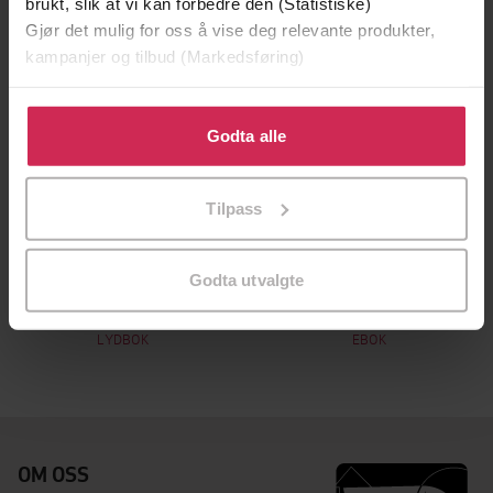
brukt, slik at vi kan forbedre den (Statistiske)
Gjør det mulig for oss å vise deg relevante produkter,
kampanjer og tilbud (Markedsføring)
Klikk på «Godta alle» for å gi oss ditt samtykke til å
bruke cookies for alle disse formålene. Du kan også
Godta alle
tilpasse ditt samtykke til spesifikke formål ved å klikke
på «Tilpass». Du kan når som helst trekke tilbake eller
Tilpass
endre ditt samtykke.
219,-
199,-
Godta utvalgte
Røde sirener
Røde sirener
Victoria Belim
Victoria Belim
LYDBOK
EBOK
OM OSS