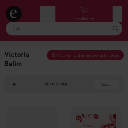
Logg inn
Handlekurv
Meny
Victoria
Få varsel ved ny bok av forfatteren
Belim
Nullstill
VIS FILTRE