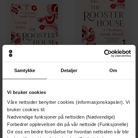
296,-
130,-
Samtykke
Detaljer
Om
The Rooster House
The Rooster House
Victoria Belim
Victoria Belim
LYDBOK
EBOK
Vi bruker cookies
Våre nettsider benytter cookies (informasjonskapsler). Vi
bruker cookies til:
Premium
Premium
Nødvendige funksjoner på nettsiden (Nødvendige)
Forbedrer opplevelsen din på vår nettside (Funksjonelle)
Gir oss en bedre forståelse for hvordan nettsiden vår blir