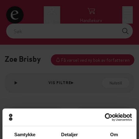
Logg inn
Handlekurv
Meny
Zoe Brisby
Få varsel ved ny bok av forfatteren
Nullstill
VIS FILTRE
Samtykke
Detaljer
Om