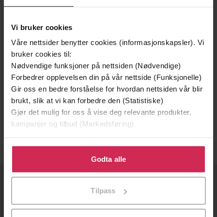
Vi bruker cookies
Våre nettsider benytter cookies (informasjonskapsler). Vi
bruker cookies til:
Nødvendige funksjoner på nettsiden (Nødvendige)
Forbedrer opplevelsen din på vår nettside (Funksjonelle)
Gir oss en bedre forståelse for hvordan nettsiden vår blir
118,-
236,-
brukt, slik at vi kan forbedre den (Statistiske)
The Car Share
The Car Share
Gjør det mulig for oss å vise deg relevante produkter,
Zoe Brisby
Zoe Brisby
kampanjer og tilbud (Markedsføring)
EBOK
LYDBOK
Klikk på «Godta alle» for å gi oss ditt samtykke til å
bruke cookies for alle disse formålene. Du kan også
Godta alle
tilpasse ditt samtykke til spesifikke formål ved å klikke
på «Tilpass». Du kan når som helst trekke tilbake eller
OM OSS
Tilpass
endre ditt samtykke.
Om Ebok.no