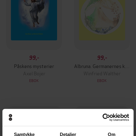
99,-
99,-
Påskens mysterier
Albruna. Germanernes klarsynte helbreder
Axel Bojer
Winfried Walther
EBOK
EBOK
Samtykke
Detaljer
Om