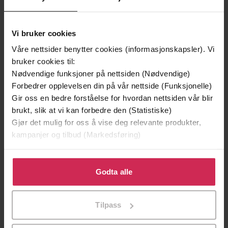
Vi bruker cookies
Våre nettsider benytter cookies (informasjonskapsler). Vi
bruker cookies til:
Nødvendige funksjoner på nettsiden (Nødvendige)
Forbedrer opplevelsen din på vår nettside (Funksjonelle)
Gir oss en bedre forståelse for hvordan nettsiden vår blir
99,-
99,-
brukt, slik at vi kan forbedre den (Statistiske)
De hellige tre konger. Tre liv fortalt på grunnlag av meditasjoner
Påskens mysterier. Fra palmesøndag til oppstandelsen. Fortalt på grunnlag av meditasjoner
Gjør det mulig for oss å vise deg relevante produkter,
Winfried Walther
Axel Bojer
kampanjer og tilbud (Markedsføring)
EBOK
EBOK
Klikk på «Godta alle» for å gi oss ditt samtykke til å
bruke cookies for alle disse formålene. Du kan også
Godta alle
tilpasse ditt samtykke til spesifikke formål ved å klikke
på «Tilpass». Du kan når som helst trekke tilbake eller
Tilpass
endre ditt samtykke.