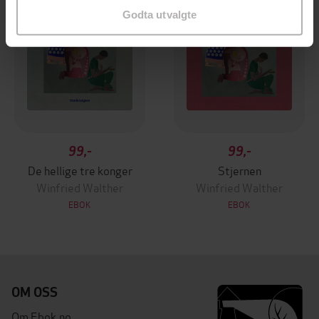
Godta utvalgte
99,-
99,-
De hellige tre konger
Stjernen
Winfried Walther
Winfried Walther
EBOK
EBOK
OM OSS
Om Ebok.no